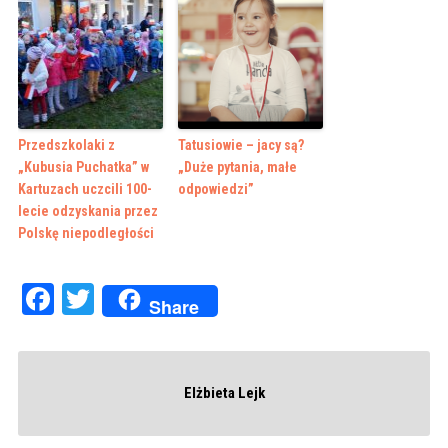
Przedszkolaki z
Tatusiowie – jacy są?
„Kubusia Puchatka” w
„Duże pytania, małe
Kartuzach uczcili 100-
odpowiedzi”
lecie odzyskania przez
Polskę niepodległości
Facebook
Twitter
Share
Elżbieta Lejk