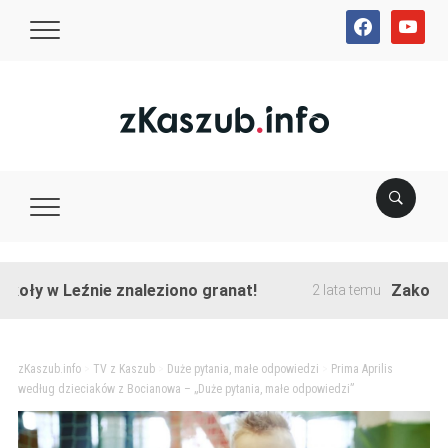
facebook
youtube
 Leźnie znaleziono granat!
Zakończono pr
2 lata temu
zKaszub.info
>
TV z Kaszub
>
Duże pytania, małe odpowiedzi
>
Prima Aprilis
według dzieciaków z Bocianowa – „Duże pytania, małe odpowiedzi”