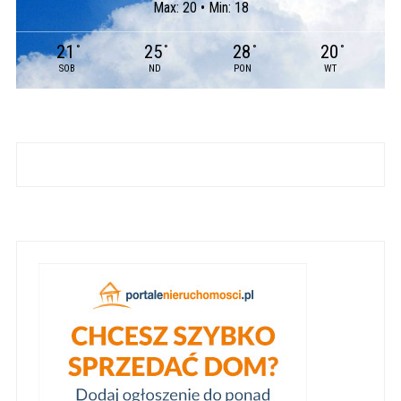
Max: 20 • Min: 18
21
25
28
20
°
°
°
°
SOB
ND
PON
WT