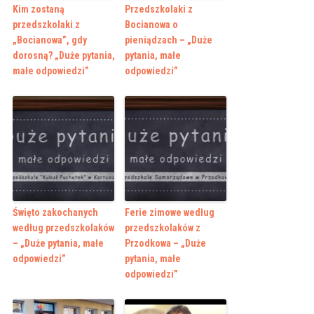
Kim zostaną
Przedszkolaki z
przedszkolaki z
Bocianowa o
„Bocianowa”, gdy
pieniądzach – „Duże
dorosną? „Duże pytania,
pytania, małe
małe odpowiedzi”
odpowiedzi”
Święto zakochanych
Ferie zimowe według
według przedszkolaków
przedszkolaków z
– „Duże pytania, małe
Przodkowa – „Duże
odpowiedzi”
pytania, małe
odpowiedzi”