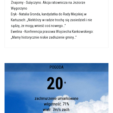
Znajomy
-
Sulęczyno. Akcja ratownicza na Jeziorze
Węgorzyno
Eryk
-
Natalia Gronda, kandydatka do Rady Miejskiej w
Kartuzach: „Niektórzy w radzie trochę się zasiedzieli i nie
sądzę, że mogą wnieść coś nowego…”
Ewelina
-
Konferencja prasowa Wojciecha Kankowskiego:
„Mamy historycznie niskie zadłużenie gminy…”
POGODA
20
°
zachmurzenie umiarkowane
wilgotność: 71%
wiatr: 7m/s zach.