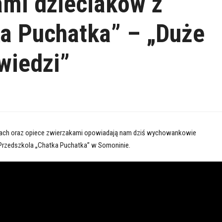
ami dzieciaków z
a Puchatka” – „Duże
wiedzi”
cach oraz opiece zwierzakami opowiadają nam dziś wychowankowie
Przedszkola „Chatka Puchatka” w Somoninie.