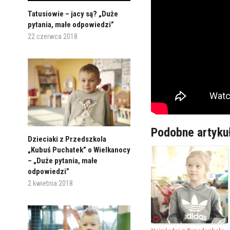
Tatusiowie – jacy są? „Duże
pytania, małe odpowiedzi”
22 czerwca 2018
Podobne artyku
Dzieciaki z Przedszkola
„Kubuś Puchatek” o Wielkanocy
– „Duże pytania, małe
odpowiedzi”
2 kwietnia 2018