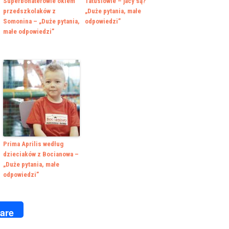
Superbohaterowie okiem
Tatusiowie – jacy są?
przedszkolaków z
„Duże pytania, małe
Somonina – „Duże pytania,
odpowiedzi”
małe odpowiedzi”
Prima Aprilis według
dzieciaków z Bocianowa –
„Duże pytania, małe
odpowiedzi”
k
r
are