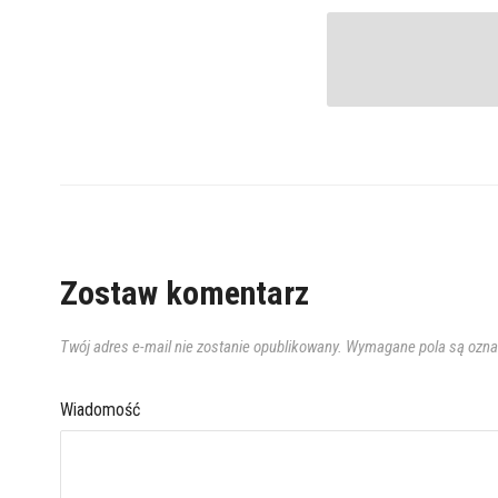
Zostaw komentarz
Twój adres e-mail nie zostanie opublikowany.
Wymagane pola są ozn
Wiadomość