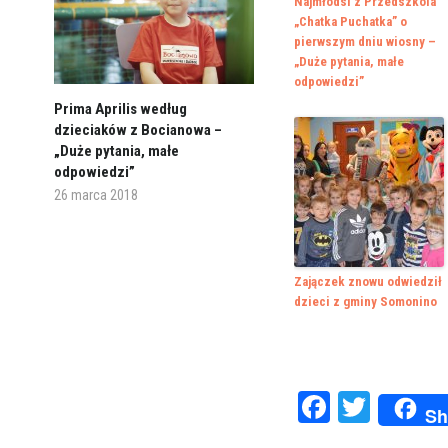
Najmłodsi z Przedszkola
„Chatka Puchatka” o
pierwszym dniu wiosny –
„Duże pytania, małe
odpowiedzi”
Prima Aprilis według
dzieciaków z Bocianowa –
„Duże pytania, małe
odpowiedzi”
26 marca 2018
Zajączek znowu odwiedził
dzieci z gminy Somonino
Faceboo
Twitte
Sh