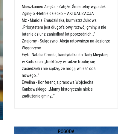
Mieszkaniec Załęża
-
Załęże. Śmiertelny wypadek.
Zginęło 4-letnie dziecko – AKTUALIZACJA
Mz
-
Mariola Zmudzińska, burmistrz Żukowa:
„Priorytetem jest długofalowy rozwój gminy, a nie
łatanie dziur z zaniedbań lat poprzednich…”
Znajomy
-
Sulęczyno. Akcja ratownicza na Jeziorze
Węgorzyno
Eryk
-
Natalia Gronda, kandydatka do Rady Miejskiej
w Kartuzach: „Niektórzy w radzie trochę się
zasiedzieli i nie sądzę, że mogą wnieść coś
nowego…”
Ewelina
-
Konferencja prasowa Wojciecha
Kankowskiego: „Mamy historycznie niskie
zadłużenie gminy…”
POGODA