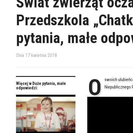
Świat zwierząt ocz
Przedszkola „Chatk
pytania, małe odpo
Dnia
17 kwietnia 2018
O
swoich ulubień
Więcej w Duże pytania, małe
Niepublicznego 
odpowiedzi: