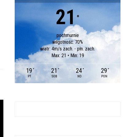
21
°
pochmurnie
wilgotność: 70%
wiatr: 4m/s zach. - płn. zach.
Max: 21 • Min: 19
19
21
24
29
°
°
°
°
PT
SOB
ND
PON