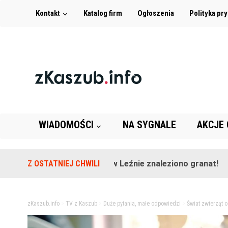
Kontakt
Katalog firm
Ogłoszenia
Polityka pr
WIADOMOŚCI
NA SYGNALE
AKCJE
Na terenie szkoły w Leźnie znaleziono granat!
Z OSTATNIEJ CHWILI
2 lata
zKaszub.info
>
TV z Kaszub
>
Duże pytania, małe odpowiedzi
>
Świat zwierząt 