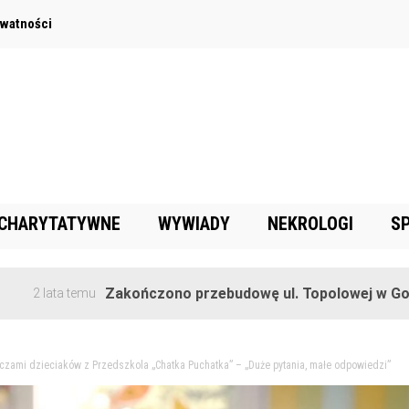
ywatności
 CHARYTATYWNE
WYWIADY
NEKROLOGI
S
Zakończono przebudowę ul. Topolowej w Goręczynie
 temu
oczami dzieciaków z Przedszkola „Chatka Puchatka” – „Duże pytania, małe odpowiedzi”