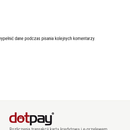
wypełnić dane podczas pisania kolejnych komentarzy.
Rozliczenia transakcji kartą kredytową i e-przelewem