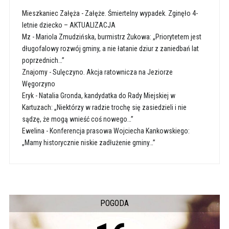
Mieszkaniec Załęża
-
Załęże. Śmiertelny wypadek. Zginęło 4-
letnie dziecko – AKTUALIZACJA
Mz
-
Mariola Zmudzińska, burmistrz Żukowa: „Priorytetem jest
długofalowy rozwój gminy, a nie łatanie dziur z zaniedbań lat
poprzednich…”
Znajomy
-
Sulęczyno. Akcja ratownicza na Jeziorze
Węgorzyno
Eryk
-
Natalia Gronda, kandydatka do Rady Miejskiej w
Kartuzach: „Niektórzy w radzie trochę się zasiedzieli i nie
sądzę, że mogą wnieść coś nowego…”
Ewelina
-
Konferencja prasowa Wojciecha Kankowskiego:
„Mamy historycznie niskie zadłużenie gminy…”
POGODA