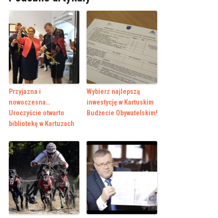
Przyjazna i
Wybierz najlepszą
nowoczesna…
inwestycję w Kartuskim
Uroczyście otwarto
Budżecie Obywatelskim!
bibliotekę w Kartuzach