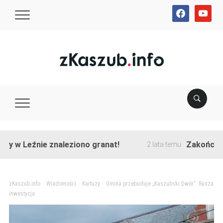
facebook
youtube
źnie znaleziono granat!
Zakończono przebu
2 lata temu
zKaszub.info
>
Wiadomości
>
Kartuzy
>
Gmina przebuduje „Kaszubski Dwór”. Rusza
inwestycja