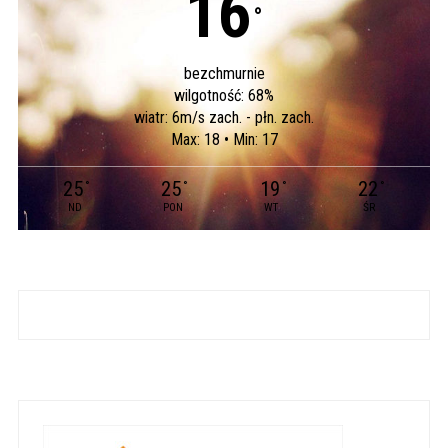
16
°
bezchmurnie
wilgotność: 68%
wiatr: 6m/s zach. - płn. zach.
Max: 18 • Min: 17
25
25
19
22
°
°
°
°
ND
PON
WT
ŚR