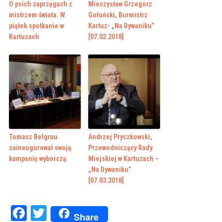
O psich zaprzęgach z
Mieczysław Grzegorz
mistrzem świata. W
Gołuński, Burmistrz
piątek spotkanie w
Kartuz- „Na Dywaniku”
Kartuzach
[07.02.2018]
Tomasz Belgrau
Andrzej Pryczkowski,
zainaugurował swoją
Przewodniczący Rady
kampanię wyborczą
Miejskiej w Kartuzach –
„Na Dywaniku”
[07.03.2018]
Facebook
Twitter
Share