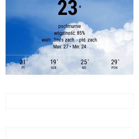
23
°
pochmurnie
wilgotność: 85%
wiatr: 3m/s zach. - płd. zach.
Max: 27 • Min: 24
21
19
25
29
°
°
°
°
PT
SOB
ND
PON