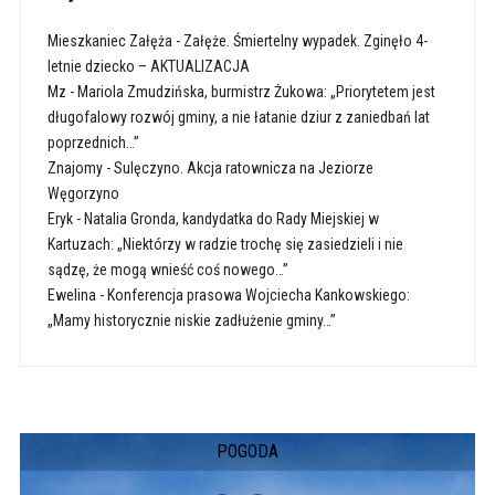
Mieszkaniec Załęża
-
Załęże. Śmiertelny wypadek. Zginęło 4-
letnie dziecko – AKTUALIZACJA
Mz
-
Mariola Zmudzińska, burmistrz Żukowa: „Priorytetem jest
długofalowy rozwój gminy, a nie łatanie dziur z zaniedbań lat
poprzednich…”
Znajomy
-
Sulęczyno. Akcja ratownicza na Jeziorze
Węgorzyno
Eryk
-
Natalia Gronda, kandydatka do Rady Miejskiej w
Kartuzach: „Niektórzy w radzie trochę się zasiedzieli i nie
sądzę, że mogą wnieść coś nowego…”
Ewelina
-
Konferencja prasowa Wojciecha Kankowskiego:
„Mamy historycznie niskie zadłużenie gminy…”
POGODA