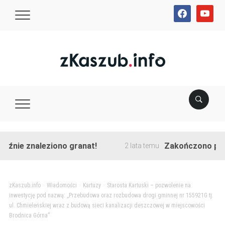
facebook
youtube
ie znaleziono granat!
Zakończono przebud
2 lata temu
zKaszub.info
>
Wiadomości
>
Kartuzy
>
Starosta Kartuski – pozwolenie na
inwestycję pod nazwą: ,,Przebudowa oraz rozbudowa drogi gminnej nr 155921G tj.
ul. Chmieleńskiej wraz z budową sieci kanalizacji deszczowej w miejscowości
Brodnica Górna”