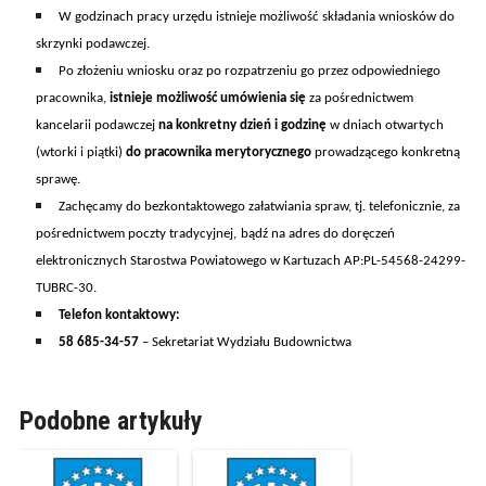
W godzinach pracy urzędu istnieje możliwość składania wniosków do
skrzynki podawczej.
Po złożeniu wniosku oraz po rozpatrzeniu go przez odpowiedniego
pracownika,
istnieje możliwość umówienia się
za pośrednictwem
kancelarii podawczej
na konkretny dzień i godzinę
w dniach otwartych
(wtorki i piątki)
do pr
acownik
a
merytoryczn
ego
prowadzącego konkretną
sprawę.
Z
achęcamy do bezkontaktowego załatwiania spraw, tj.
telefonicznie,
za
pośrednictwem poczty tradycyjnej,
bądź na adres do doręczeń
elektronicznych Starostwa Powiatowego w Kartuzach AP:PL-54568-24299-
TUBRC-30
.
Telefon kontaktowy:
58 685-34-57
– Sekretariat Wydziału Budownictwa
Podobne artykuły