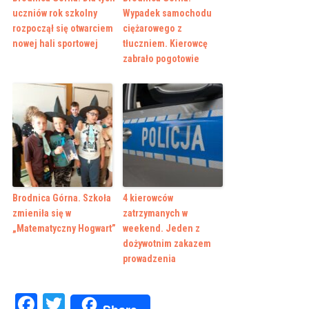
uczniów rok szkolny
Wypadek samochodu
rozpoczął się otwarciem
ciężarowego z
nowej hali sportowej
tłuczniem. Kierowcę
zabrało pogotowie
Brodnica Górna. Szkoła
4 kierowców
zmieniła się w
zatrzymanych w
„Matematyczny Hogwart”
weekend. Jeden z
dożywotnim zakazem
prowadzenia
Facebook
Twitter