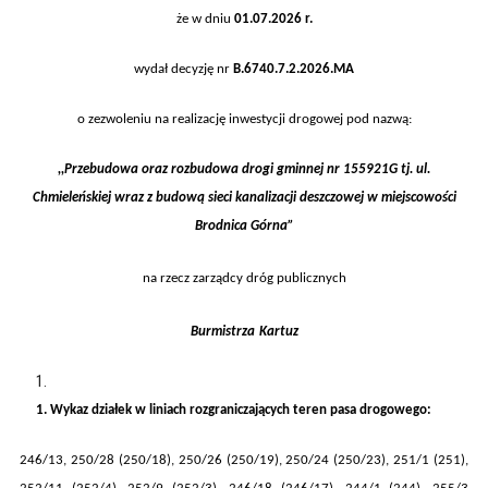
że w dniu
01.07
.20
2
6
r.
wydał decyzję nr
B.6740.
7.
2
.202
6
.
MA
o zezwoleniu na realizację inwestycji drogowej pod nazwą:
,,
Przebudowa oraz rozbudowa
dr
o
g
i
gminn
ej nr 155921G
tj.
ul.
Chmieleńskiej wraz z budową sieci kanalizacji deszczowej w
miejscowości
Brodnica Górna
”
na rzecz zarządcy dróg publicznych
Burmistrza
Kartuz
1.
Wykaz działek w liniach rozgraniczających teren pasa drogow
ego:
246/13, 250/28 (250/18), 250/26 (250/19), 250/24 (250/23), 251/1 (251),