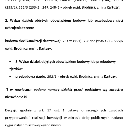
252/11 (252/4), 252/9 (252/3), 246/18 (246/17), 244/1 (244), 255/3
(255/1), 255/5 (255/2), 249, 248/3
– obręb ewi
d.
Brodnica
,
gmina
Kartuzy
;
2. Wykaz działek objętych obowiązkiem budowy lub przebudowy sieci
uzbrojenia terenu:
budowa sieci kanalizacji deszczowej:
251/2 (251), 250/27 (250/19) – obręb
ewid.
Brodnica,
gmina
Kartuzy;
3. Wykaz działek objętych obowiązkiem budowy lub przebudowy
zjazdów:
przebudowa zjazd
u
:
252/1
–
obręb ewi
d.
Brodnica
,
gmina
Kartuzy
;
*) w nawiasach podano numery działek przed podziałem wg katastru
nieruchomości
Decyzji, zgodnie z art. 17 ust. 1
ustawy o szczególnych zasadach
przygotowania i realizacji inwestycji w zakresie dróg publicznych
nadano
rygor natychmiastowej wykonalności.