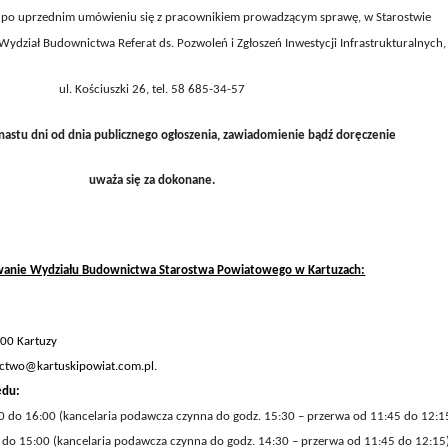
,
po uprzednim umówieniu się z pracownikiem prowadzącym sprawę, w Starostwie
dział Budownictwa Referat ds. Pozwoleń i Zgłoszeń Inwestycji Infrastrukturalnych,
ul.
Kościuszki 26
, tel. 58
685-34-57
nastu dni od dnia publicznego ogłoszenia, zawiadomienie bądź doręczenie
uważa się za dokonane.
wanie Wydziału Budownictwa Starostwa Powiatowego w Kartuzach:
300 Kartuzy
ictwo@kartuskipowiat.com.pl.
ędu
:
0 do 16:00 (kancelaria
podawcza
czynna do godz. 15:30 – przerwa od 11:45 do 12:15
 do 15:00 (kancelaria podawcza czynna do godz. 14:30 – przerwa od 11:45 do 12:15)