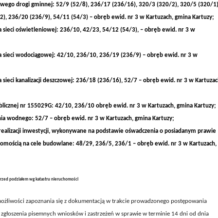
wego drogi gminnej:
52/9 (52/8), 236/17 (236/16), 320/3 (320/2), 320/5 (320/1)
2), 236/20 (236/9), 54/11 (54/3) – obręb ewid. nr 3 w Kartuzach, gmina Kartuzy;
sieci oświetleniowej: 236/10, 42/23, 54/12 (54/3), – obręb ewid. nr 3 w
;
sieci wodociągowej: 42/10, 236/10, 236/19 (236/9) – obręb ewid. nr 3 w
;
ieci kanalizacji deszczowej: 236/18 (236/16), 52/7 – obręb ewid. nr 3 w Kartuzac
licznej nr 155029G: 42/10, 236/10 obręb ewid. nr 3 w Kartuzach, gmina Kartuzy;
a wodnego: 52/7 – obręb ewid. nr 3 w Kartuzach, gmina Kartuzy;
realizacji inwestycji, wykonywane na podstawie ośwadczenia o posiadanym prawie
mością na cele budowlane: 48/29, 236/5, 236/1 – obręb ewid. nr 3 w Kartuzach,
rzed podziałem wg katastru nieruchomości
ożliwości zapoznania się z dokumentacją w trakcie prowadzonego postępowania
 zgłoszenia pisemnych wniosków i zastrzeżeń w sprawie
w terminie 14 dni od dnia