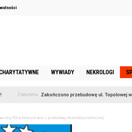
ywatności
 CHARYTATYWNE
WYWIADY
NEKROLOGI
S
Zakończono przebudowę ul. Topolowej w Goręczy
2 lata temu
owa ulicy PCK w Kartuzach wraz z przebudową infrastruktury technicznej’’