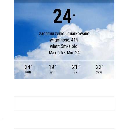
24
°
zachmurzenie umiarkowane
wilgotność: 41%
wiatr: 5m/s płd.
Max: 25 • Min: 24
24
19
21
22
°
°
°
°
PON
WT
ŚR
CZW