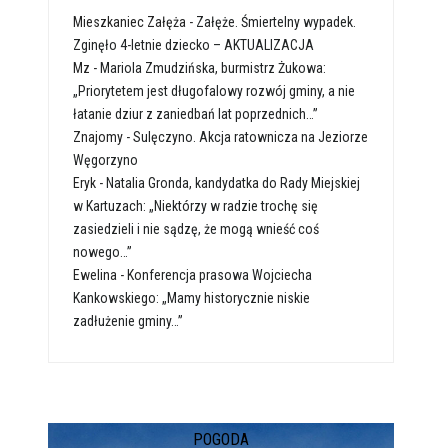
Mieszkaniec Załęża
-
Załęże. Śmiertelny wypadek.
Zginęło 4-letnie dziecko – AKTUALIZACJA
Mz
-
Mariola Zmudzińska, burmistrz Żukowa:
„Priorytetem jest długofalowy rozwój gminy, a nie
łatanie dziur z zaniedbań lat poprzednich…”
Znajomy
-
Sulęczyno. Akcja ratownicza na Jeziorze
Węgorzyno
Eryk
-
Natalia Gronda, kandydatka do Rady Miejskiej
w Kartuzach: „Niektórzy w radzie trochę się
zasiedzieli i nie sądzę, że mogą wnieść coś
nowego…”
Ewelina
-
Konferencja prasowa Wojciecha
Kankowskiego: „Mamy historycznie niskie
zadłużenie gminy…”
POGODA