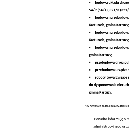
budowa układu drogo
54/9 (54/1), 321/3 (321/
budowa i przebudowa 
Kartuzach, gmina Kartuzy
budowa i przebudowa 
Kartuzach, gmina Kartuzy
budowa i przebudowa s
gmina Kartuzy;
przebudowa drogi pub
przebudowa urządzeni
roboty towarzyszące 
do dysponowania nierucho
gmina Kartuzy.
*) w nawiasach podano numery działek p
Ponadto informuję o m
administracyjnego oraz