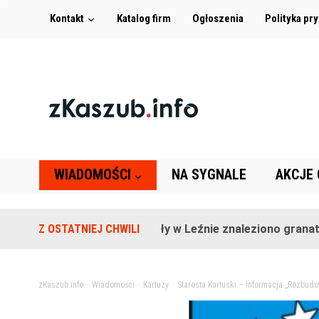
Kontakt
Katalog firm
Ogłoszenia
Polityka pr
WIADOMOŚCI
NA SYGNALE
AKCJE
Na terenie szkoły w Leźnie znaleziono granat!
Z OSTATNIEJ CHWILI
zKaszub.info
>
Wiadomości
>
Kartuzy
>
Starosta Kartuski – Informacja ,,Rozbud