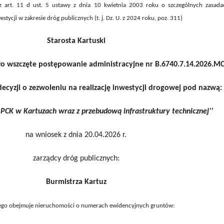
z art. 11 d ust. 5 ustawy z dnia 10 kwietnia 2003 roku o szczególnych zasada
estycji w zakresie dróg publicznych (t. j. Dz. U. z 2024 roku, poz. 311)
Starosta Kartuski
ło wszczęte postępowanie administracyjne nr B.6740.7.14.2026.M
ecyzji o zezwoleniu na realizację inwestycji drogowej pod nazwą:
 PCK w Kartuzach wraz z przebudową infrastruktury technicznej’’
na wniosek z dnia 20.04.2026 r.
zarządcy dróg publicznych:
Burmistrza Kartuz
ego obejmuje nieruchomości o numerach ewidencyjnych gruntów: