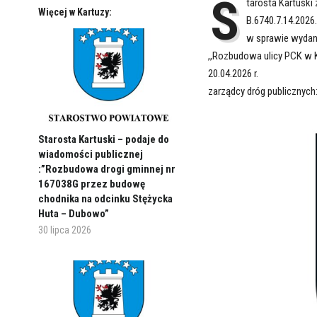
S
tarosta Kartuski
Więcej w Kartuzy:
B.6740.7.14.202
w sprawie wydani
,,Rozbudowa ulicy PCK w K
20.04.2026 r.
zarządcy dróg publicznych
Starosta Kartuski – podaje do
wiadomości publicznej
:”Rozbudowa drogi gminnej nr
167038G przez budowę
chodnika na odcinku Stężycka
Huta – Dubowo”
30 lipca 2026