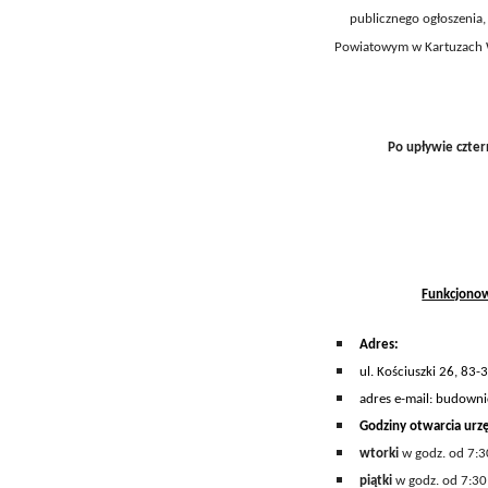
publicznego ogłoszenia
Powiatowym w Kartuzach Wy
Po upływie czter
Funkcjono
A
dres:
ul. Kościuszki 26, 83-
adres e-mail: budown
Godziny otwarcia
urz
wtorki
w godz. od 7:3
piątki
w godz. od 7:30