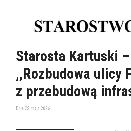
Starosta Kartuski –
,,Rozbudowa ulicy 
z przebudową infras
Dnia
22 maja 2026