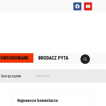
facebook
youtube
PONSOROWANE
BRODACZ PYTA
nie
2 lata temu
Najnowsze komentarze