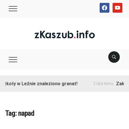
facebook
youtube
koły w Leźnie znaleziono granat!
Zakończo
2 lata temu
Tag:
napad