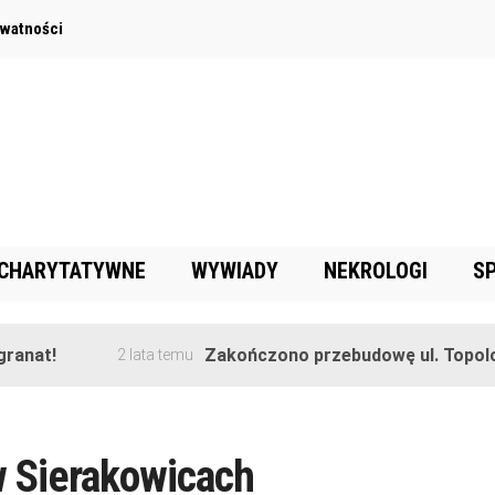
ywatności
 CHARYTATYWNE
WYWIADY
NEKROLOGI
S
anat!
Zakończono przebudowę ul. Topolow
2 lata temu
 Sierakowicach