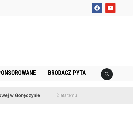
facebook
youtube
PONSOROWANE
BRODACZ PYTA
ej w Goręczynie
2 lata temu