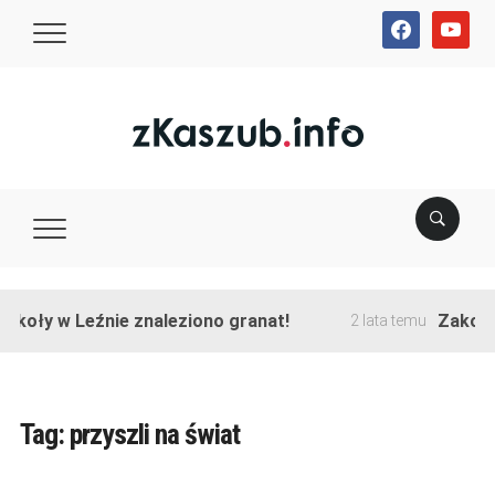
facebook
youtube
y w Leźnie znaleziono granat!
Zakończono 
2 lata temu
Tag:
przyszli na świat