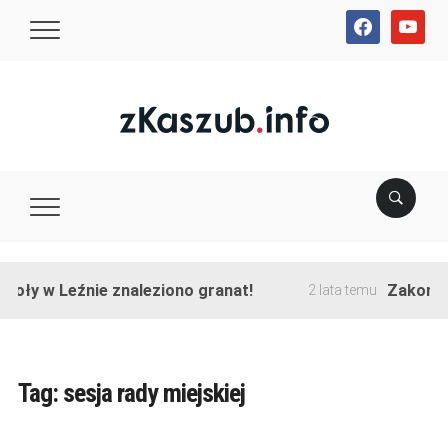
facebook
youtube
 w Leźnie znaleziono granat!
Zakończono p
2 lata temu
Tag:
sesja rady miejskiej