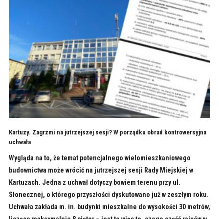
Kartuzy. Zagrzmi na jutrzejszej sesji? W porządku obrad kontrowersyjna
uchwała
Wygląda na to, że temat potencjalnego wielomieszkaniowego
budownictwa może wrócić na jutrzejszej sesji Rady Miejskiej w
Kartuzach. Jedna z uchwał dotyczy bowiem terenu przy ul.
Słonecznej, o którego przyszłości dyskutowano już w zeszłym roku.
Uchwała zakłada m. in. budynki mieszkalne do wysokości 30 metrów,
liczące maksymalnie 8 pięter – jest to więc to, czego część rajców w