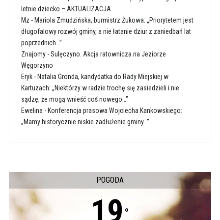
letnie dziecko – AKTUALIZACJA
Mz
-
Mariola Zmudzińska, burmistrz Żukowa: „Priorytetem jest
długofalowy rozwój gminy, a nie łatanie dziur z zaniedbań lat
poprzednich…”
Znajomy
-
Sulęczyno. Akcja ratownicza na Jeziorze
Węgorzyno
Eryk
-
Natalia Gronda, kandydatka do Rady Miejskiej w
Kartuzach: „Niektórzy w radzie trochę się zasiedzieli i nie
sądzę, że mogą wnieść coś nowego…”
Ewelina
-
Konferencja prasowa Wojciecha Kankowskiego:
„Mamy historycznie niskie zadłużenie gminy…”
POGODA
19
°