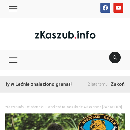
facebook
youtube
 Leźnie znaleziono granat!
Zakończono pr
2 lata temu
zKaszub.info
>
Wiadomości
>
Weekend na Kaszubach: 4-5 czerwca [ZAPOWIEDZI]