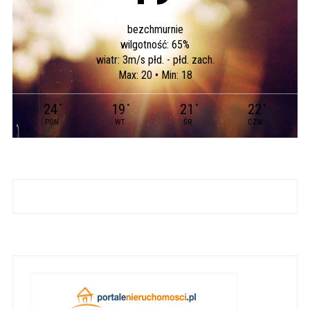
bezchmurnie
wilgotność: 65%
wiatr: 3m/s płd. - płd. zach.
Max: 20 • Min: 18
24
19
21
22
°
°
°
°
PON
WT
ŚR
CZW