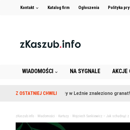
Kontakt
Katalog firm
Ogłoszenia
Polityka pr
WIADOMOŚCI
NA SYGNALE
AKCJE
Na terenie szkoły w Leźnie znaleziono granat!
Z OSTATNIEJ CHWILI
2 
zKaszub.info
>
Wiadomości
>
Kartuzy
>
Wojciech Sankiewicz – Jak schudnąć z