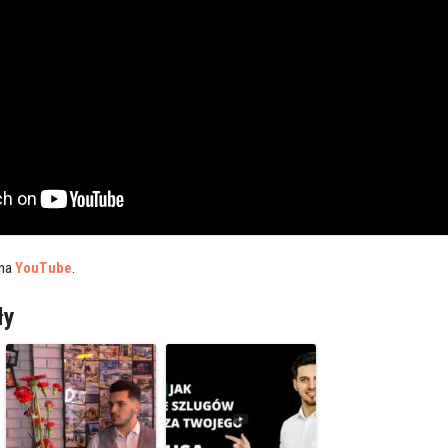
 na
YouTube
.
ły