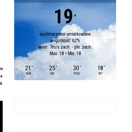
19
°
zachmurzenie umiarkowane
wilgotność: 62%
wiatr: 7m/s zach. - płn. zach.
Max: 18 • Min: 18
21
25
30
18
°
°
°
°
ym
SOB
ND
PON
WT
ie
eń