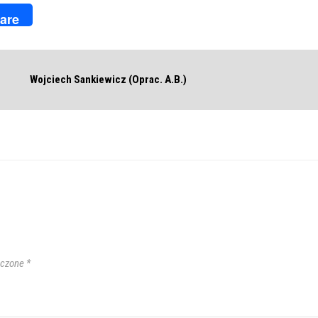
k
r
are
Wojciech Sankiewicz (Oprac. A.B.)
aczone
*