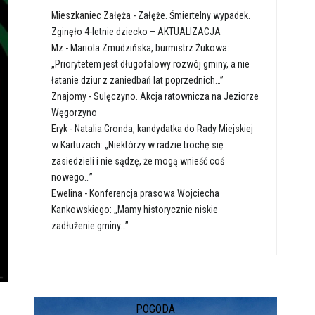
Mieszkaniec Załęża
-
Załęże. Śmiertelny wypadek.
Zginęło 4-letnie dziecko – AKTUALIZACJA
Mz
-
Mariola Zmudzińska, burmistrz Żukowa:
„Priorytetem jest długofalowy rozwój gminy, a nie
łatanie dziur z zaniedbań lat poprzednich…”
Znajomy
-
Sulęczyno. Akcja ratownicza na Jeziorze
Węgorzyno
Eryk
-
Natalia Gronda, kandydatka do Rady Miejskiej
w Kartuzach: „Niektórzy w radzie trochę się
zasiedzieli i nie sądzę, że mogą wnieść coś
nowego…”
Ewelina
-
Konferencja prasowa Wojciecha
Kankowskiego: „Mamy historycznie niskie
zadłużenie gminy…”
POGODA