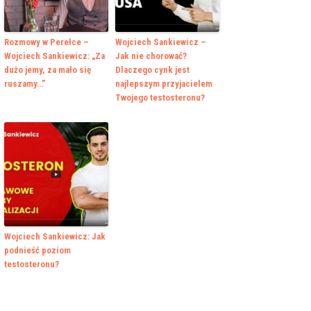
Rozmowy w Perełce –
Wojciech Sankiewicz –
Wojciech Sankiewicz: „Za
Jak nie chorować?
dużo jemy, za mało się
Dlaczego cynk jest
ruszamy…”
najlepszym przyjacielem
Twojego testosteronu?
Wojciech Sankiewicz: Jak
podnieść poziom
testosteronu?