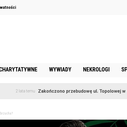
ywatności
 CHARYTATYWNE
WYWIADY
NEKROLOGI
S
Zakończono przebudowę ul. Topolowej w Goręczyn
lata temu
 brzucha?