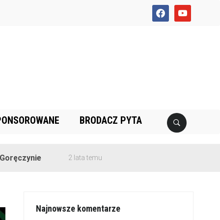
facebook
youtube
PONSOROWANE
BRODACZ PYTA
ie
2 lata temu
Najnowsze komentarze