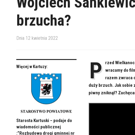
Wojciech Sankiewic
brzucha?
Dnia
12 kwietnia 2022
P
rzed Wielkanoc
Więcej w Kartuzy:
wracamy do fil
razem zwraca o
duży brzuch. Jak sobie 
piwny zniknął? Zachęca
Starosta Kartuski – podaje do
wiadomości publicznej
:”Rozbudowa drogi gminnej nr