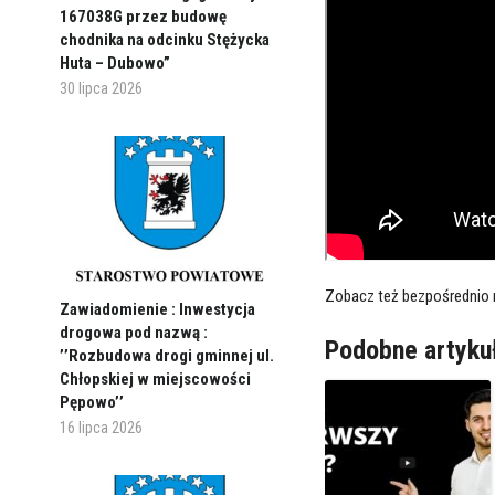
167038G przez budowę
chodnika na odcinku Stężycka
Huta – Dubowo”
30 lipca 2026
Zobacz też bezpośrednio
Zawiadomienie : Inwestycja
drogowa pod nazwą :
Podobne artyku
’’Rozbudowa drogi gminnej ul.
Chłopskiej w miejscowości
Pępowo’’
16 lipca 2026