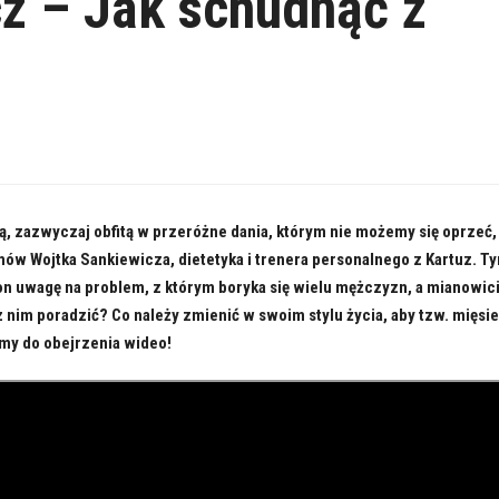
z – Jak schudnąć z
ą, zazwyczaj obfitą w przeróżne dania, którym nie możemy się oprzeć,
mów Wojtka Sankiewicza, dietetyka i trenera personalnego z Kartuz. T
n uwagę na problem, z którym boryka się wielu mężczyzn, a mianowic
z nim poradzić? Co należy zmienić w swoim stylu życia, aby tzw. mięsi
my do obejrzenia wideo!