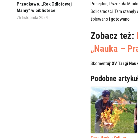
Posejdon, Pszczoła Miodna,
Przodkowo. „Rok Odlotowej
Mamy” w bibliotece
Solidarności. Tam stanęły 
26 listopada 2024
śpiewano i gotowano.
Zobacz też:
„Nauka – Pr
Skomentuj:
XV Targi Nauk
Podobne artyku
Targi Nauki i Kultury