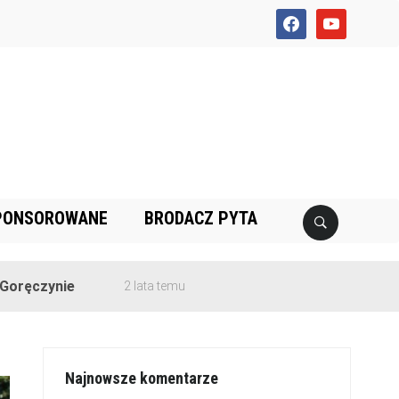
facebook
youtube
PONSOROWANE
BRODACZ PYTA
e
2 lata temu
Najnowsze komentarze