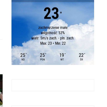
23
°
zachmurzenie małe
wilgotność: 53%
wiatr: 5m/s zach. - płn. zach.
Max: 23 • Min: 22
25
25
19
22
°
°
°
°
ND
PON
WT
ŚR