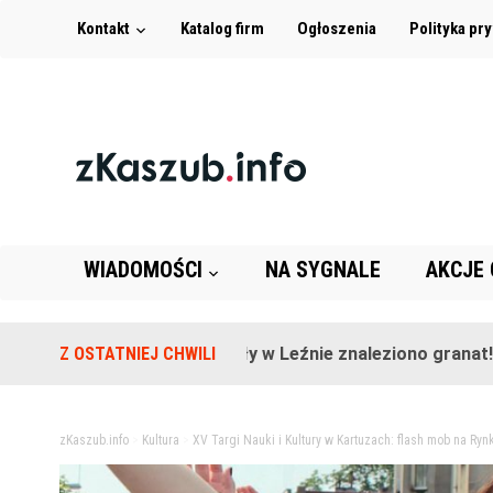
Kontakt
Katalog firm
Ogłoszenia
Polityka pr
WIADOMOŚCI
NA SYGNALE
AKCJE
Na terenie szkoły w Leźnie znaleziono granat!
Z OSTATNIEJ CHWILI
2 l
zKaszub.info
>
Kultura
>
XV Targi Nauki i Kultury w Kartuzach: flash mob na Ryn