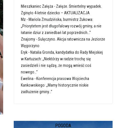
Mieszkaniec Załęża
-
Załęże. Śmiertelny wypadek.
Zginęło 4-letnie dziecko – AKTUALIZACJA
Mz
-
Mariola Zmudzińska, burmistrz Żukowa:
„Priorytetem jest długofalowy rozwój gminy, a nie
łatanie dziur z zaniedbań lat poprzednich…”
Znajomy
-
Sulęczyno. Akcja ratownicza na Jeziorze
Węgorzyno
Eryk
-
Natalia Gronda, kandydatka do Rady Miejskiej
w Kartuzach: „Niektórzy w radzie trochę się
zasiedzieli i nie sądzę, że mogą wnieść coś
nowego…”
Ewelina
-
Konferencja prasowa Wojciecha
Kankowskiego: „Mamy historycznie niskie
zadłużenie gminy…”
POGODA