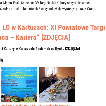
 Małpa, Ptak. Same zaś XV Targi Nauki i Kultury odbyły się w parku
szkolne stoiska. Tam również odbył odbył się występy i pokazy. Grano,
I LO w Kartuzach: XI Powiatowe Targi
aca – Kariera” [ZDJĘCIA]
i i Kultury w Kartuzach: flash mob na Rynku [ZDJĘCIA]
ły
XV Targi Nauki i Kultury w
W Mirachowie powstało