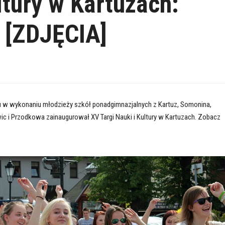
ltury w Kartuzach:
 [ZDJĘCIA]
u w wykonaniu młodzieży szkół ponadgimnazjalnych z Kartuz, Somonina,
c i Przodkowa zainaugurował XV Targi Nauki i Kultury w Kartuzach. Zobacz