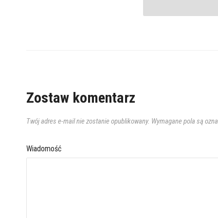
Zostaw komentarz
Twój adres e-mail nie zostanie opublikowany.
Wymagane pola są ozn
Wiadomość