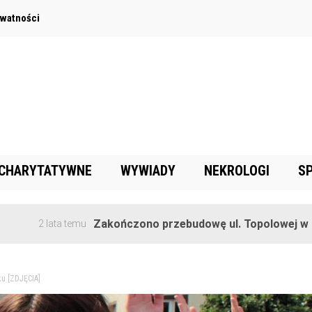
ywatności
 CHARYTATYWNE
WYWIADY
NEKROLOGI
S
Zakończono przebudowę ul. Topolowej w Goręczyni
ata temu
ku [ZDJĘCIA]