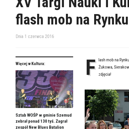
XV Targi Nauki i Ku
flash mob na Rynku
Dnia
1 czerwca 2016
F
lash mob na Rynk
Więcej w Kultura:
Żukowa, Sierakowi
zdjęcia!
Sztab WOŚP w gminie Szemud
zebrał ponad 130 tyś. Zagrał
zespół New Blues Batalion