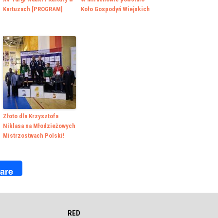
Kartuzach [PROGRAM]
Koło Gospodyń Wiejskich
Złoto dla Krzysztofa
Niklasa na Młodzieżowych
Mistrzostwach Polski!
k
r
are
RED