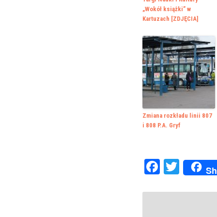
„Wokół książki” w
Kartuzach [ZDJĘCIA]
Zmiana rozkładu linii 807
i 808 P.A. Gryf
Faceboo
Twitte
Sh