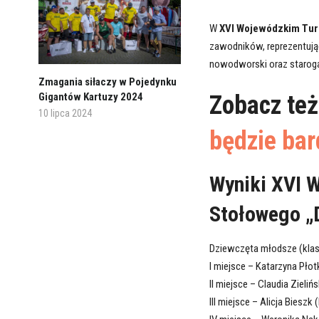
W
XVI Wojewódzkim Tur
zawodników, reprezentując
nowodworski oraz staroga
Zmagania siłaczy w Pojedynku
Gigantów Kartuzy 2024
Zobacz te
10 lipca 2024
będzie bar
Wyniki XVI 
Stołowego „
Dziewczęta młodsze (klasy 
I miejsce – Katarzyna Pło
II miejsce – Claudia Zieli
III miejsce – Alicja Biesz