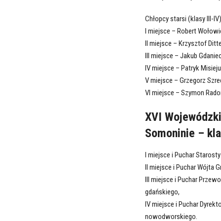
Chłopcy starsi (klasy III-IV)
I miejsce – Robert Wołowi
II miejsce – Krzysztof Di
III miejsce – Jakub Gdanie
IV miejsce – Patryk Misie
V miejsce – Grzegorz Szre
VI miejsce – Szymon Rado
XVI Wojewódzki
Somoninie – kla
I miejsce i Puchar Staros
II miejsce i Puchar Wójt
III miejsce i Puchar Prz
gdańskiego,
IV miejsce i Puchar Dyrek
nowodworskiego.