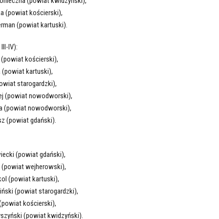
konieczna (powiat kwidzyński),
ka (powiat kościerski),
erman (powiat kartuski).
II-IV):
 (powiat kościerski),
 (powiat kartuski),
powiat starogardzki),
lej (powiat nowodworski),
ła (powiat nowodworski),
sz (powiat gdański).
iecki (powiat gdański),
l (powiat wejherowski),
kol (powiat kartuski),
iński (powiat starogardzki),
(powiat kościerski),
yszyński (powiat kwidzyński).