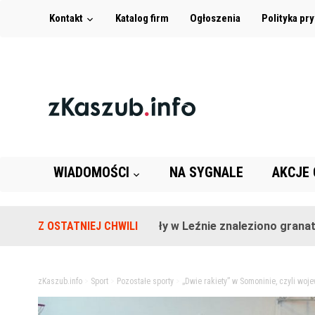
Kontakt
Katalog firm
Ogłoszenia
Polityka pr
WIADOMOŚCI
NA SYGNALE
AKCJE
Na terenie szkoły w Leźnie znaleziono granat!
Z OSTATNIEJ CHWILI
2 l
zKaszub.info
>
Sport
>
Pozostałe sporty
>
„Dwie rakiety” w Somoninie, czyli woj