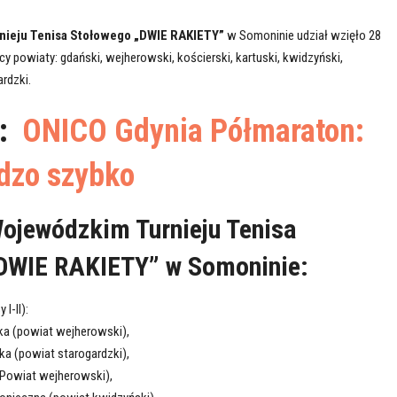
nieju Tenisa Stołowego „DWIE RAKIETY”
w Somoninie udział wzięło 28
y powiaty: gdański, wejherowski, kościerski, kartuski, kwidzyński,
rdzki.
ż:
ONICO Gdynia Półmaraton:
dzo szybko
Wojewódzkim Turnieju Tenisa
DWIE RAKIETY” w Somoninie:
I-II):
tka (powiat wejherowski),
ńska (powiat starogardzki),
k (Powiat wejherowski),