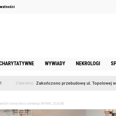
ywatności
 CHARYTATYWNE
WYWIADY
NEKROLOGI
S
Zakończono przebudowę ul. Topolowej w Goręczyni
ata temu
ewódzki turniej tenisa stołowego [WYNIKI, ZDJĘCIA]