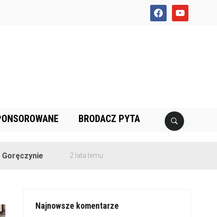
facebook
youtube
PONSOROWANE
BRODACZ PYTA
e
2 lata temu
Najnowsze komentarze