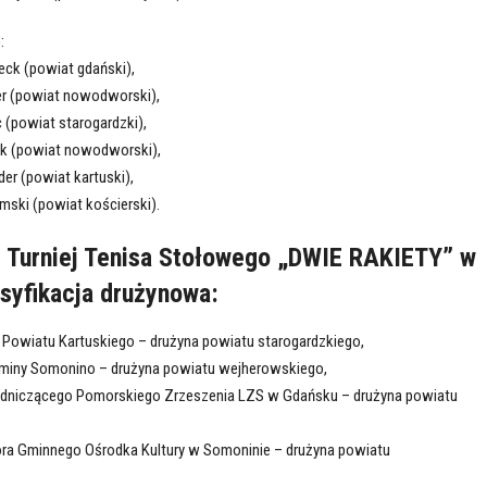
:
eck (powiat gdański),
tter (powiat nowodworski),
c (powiat starogardzki),
juk (powiat nowodworski),
der (powiat kartuski),
mski (powiat kościerski).
 Turniej Tenisa Stołowego „DWIE RAKIETY” w
syfikacja drużynowa
:
ty Powiatu Kartuskiego – drużyna powiatu starogardzkiego,
a Gminy Somonino – drużyna powiatu wejherowskiego,
ewodniczącego Pomorskiego Zrzeszenia LZS w Gdańsku – drużyna powiatu
tora Gminnego Ośrodka Kultury w Somoninie – drużyna powiatu