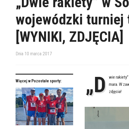
„Dwie rakiety” w So
wojewódzki turniej
[WYNIKI, ZDJĘCIA]
Dnia
10 marca 2017
„D
wie rakiety
Więcej w Pozostałe sporty:
mara. W zaw
zdjęcia!