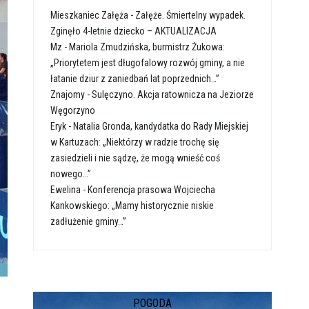
Mieszkaniec Załęża
-
Załęże. Śmiertelny wypadek.
Zginęło 4-letnie dziecko – AKTUALIZACJA
Mz
-
Mariola Zmudzińska, burmistrz Żukowa:
„Priorytetem jest długofalowy rozwój gminy, a nie
łatanie dziur z zaniedbań lat poprzednich…”
Znajomy
-
Sulęczyno. Akcja ratownicza na Jeziorze
Węgorzyno
Eryk
-
Natalia Gronda, kandydatka do Rady Miejskiej
w Kartuzach: „Niektórzy w radzie trochę się
zasiedzieli i nie sądzę, że mogą wnieść coś
nowego…”
Ewelina
-
Konferencja prasowa Wojciecha
Kankowskiego: „Mamy historycznie niskie
zadłużenie gminy…”
POGODA