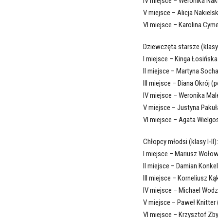
IV miejsce – Weronika Na
V miejsce – Alicja Nakiels
VI miejsce – Karolina Cym
Dziewczęta starsze (klasy I
I miejsce – Kinga Łosińska
II miejsce – Martyna Socha
III miejsce – Diana Okrój (
IV miejsce – Weronika Ma
V miejsce – Justyna Paku
VI miejsce – Agata Wielgo
Chłopcy młodsi (klasy I-II):
I miejsce – Mariusz Wołow
II miejsce – Damian Konke
III miejsce – Korneliusz Ką
IV miejsce – Michael Wodz
V miejsce – Paweł Knitter 
VI miejsce – Krzysztof Zb