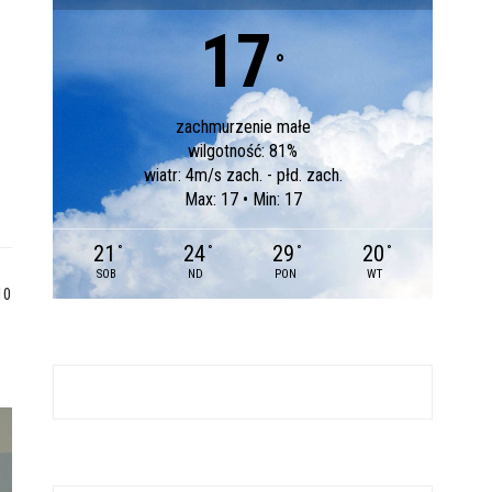
17
°
zachmurzenie małe
wilgotność: 81%
wiatr: 4m/s zach. - płd. zach.
Max: 17 • Min: 17
21
24
29
20
°
°
°
°
SOB
ND
PON
WT
10