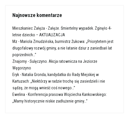
Najnowsze komentarze
Mieszkaniec Załęża
-
Załęże. Śmiertelny wypadek. Zginęło 4-
letnie dziecko – AKTUALIZACJA
Mz
-
Mariola Zmudzińska, burmistrz Żukowa: „Priorytetem jest
długofalowy rozwój gminy, a nie łatanie dziur z zaniedbań lat
poprzednich…”
Znajomy
-
Sulęczyno. Akcja ratownicza na Jeziorze
Węgorzyno
Eryk
-
Natalia Gronda, kandydatka do Rady Miejskiej w
Kartuzach: „Niektórzy w radzie trochę się zasiedzieli i nie
sądzę, że mogą wnieść coś nowego…”
Ewelina
-
Konferencja prasowa Wojciecha Kankowskiego:
„Mamy historycznie niskie zadłużenie gminy…”