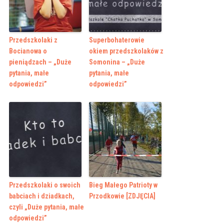
Przedszkolaki z
Superbohaterowie
Bocianowa o
okiem przedszkolaków z
pieniądzach – „Duże
Somonina – „Duże
pytania, małe
pytania, małe
odpowiedzi”
odpowiedzi”
Przedszkolaki o swoich
Bieg Małego Patrioty w
babciach i dziadkach,
Przodkowie [ZDJĘCIA]
czyli „Duże pytania, małe
odpowiedzi”