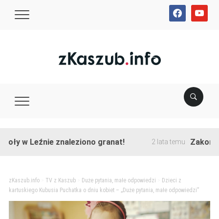
facebook
youtube
Leźnie znaleziono granat!
Zakończono prz
2 lata temu
zKaszub.info
>
TV z Kaszub
>
Duże pytania, małe odpowiedzi
>
Dzieci z
kartuskiego Kubusia Puchatka o dniu kobiet – „Duże pytania, małe odpowiedzi”