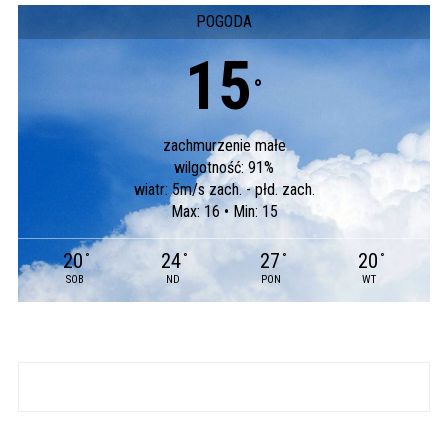
POGODA
15
°
zachmurzenie małe
wilgotność: 91%
wiatr: 5m/s zach. - płd. zach.
Max: 16 • Min: 15
20
24
27
20
°
°
°
°
SOB
ND
PON
WT