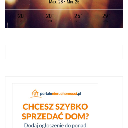
Max: 28 • Min: 25
20
20
25
29
°
°
°
°
PT
SOB
ND
PON