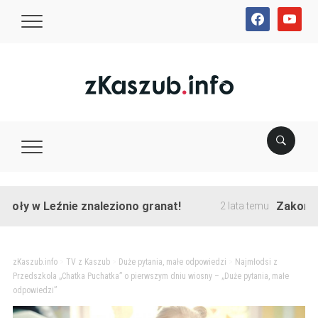
facebook
youtube
w Leźnie znaleziono granat!
Zakończono pr
2 lata temu
zKaszub.info
>
TV z Kaszub
>
Duże pytania, małe odpowiedzi
>
Najmłodsi z
Przedszkola „Chatka Puchatka” o pierwszym dniu wiosny – „Duże pytania, małe
odpowiedzi”