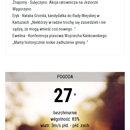
Znajomy
-
Sulęczyno. Akcja ratownicza na Jeziorze
Węgorzyno
Eryk
-
Natalia Gronda, kandydatka do Rady Miejskiej w
Kartuzach: „Niektórzy w radzie trochę się zasiedzieli i nie
sądzę, że mogą wnieść coś nowego…”
Ewelina
-
Konferencja prasowa Wojciecha Kankowskiego:
„Mamy historycznie niskie zadłużenie gminy…”
POGODA
27
°
bezchmurnie
wilgotność: 83%
wiatr: 3m/s płd. - płd. zach.