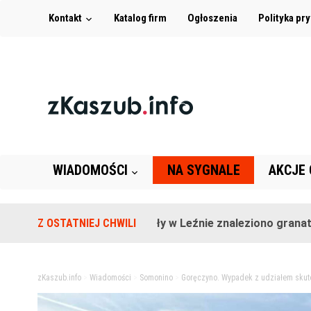
Kontakt
Katalog firm
Ogłoszenia
Polityka pr
WIADOMOŚCI
NA SYGNALE
AKCJE
Na terenie szkoły w Leźnie znaleziono granat!
Z OSTATNIEJ CHWILI
2 
zKaszub.info
>
Wiadomości
>
Somonino
>
Goręczyno. Wypadek z udziałem skute