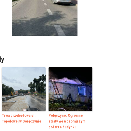
ły
Trwa przebudowa ul.
Połęczyno. Ogromne
Topolowej w Goręczynie
straty we wczorajszym
pożarze budynku