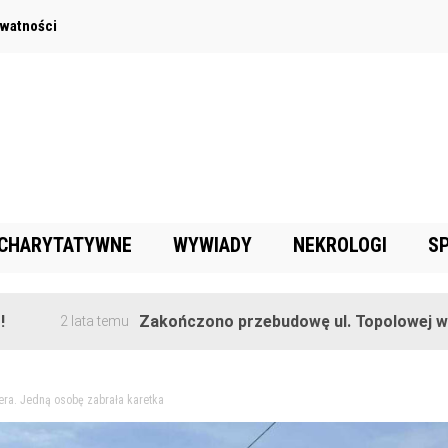
ywatności
 CHARYTATYWNE
WYWIADY
NEKROLOGI
S
Zakończono przebudowę ul. Topolowej w Goręczyn
lata temu
ra. Jedną osobę zabrała karetka