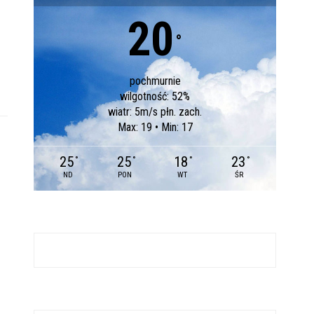
20
°
pochmurnie
wilgotność: 52%
wiatr: 5m/s płn. zach.
Max: 19 • Min: 17
25
25
18
23
°
°
°
°
ND
PON
WT
ŚR