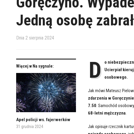
Goręczyno. Wypadek
Jedną osobę zabrał
Dnia
2 sierpnia 2024
D
o niebezpieczne
Więcej w Na sygnale:
Ucierpiał kieru
osobowego.
Jak mówi Mateusz Pielow
zdarzenia w Goręczynie
7.50
. Samochód osobowy, 
68-letni mężczyzna
.
Apel policji ws. fajerwerków
Jak opisuje rzecznik kart
31 grudnia 2024
pojazdu osobowego
, je