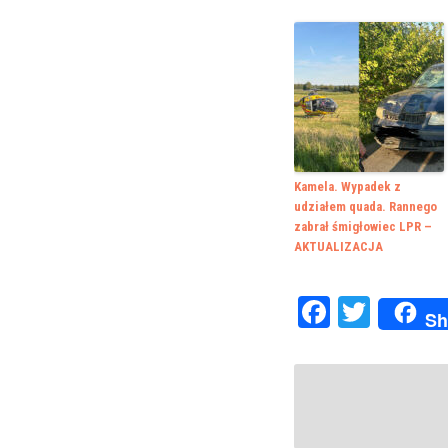
Kamela. Wypadek z
udziałem quada. Rannego
zabrał śmigłowiec LPR –
AKTUALIZACJA
Faceboo
Twitte
Sh