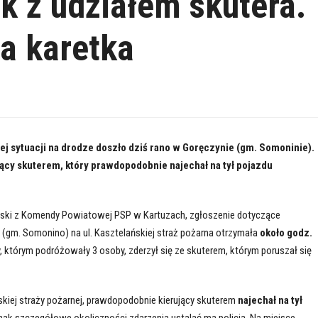
 z udziałem skutera.
a karetka
j sytuacji na drodze doszło dziś rano w Goręczynie (gm. Somoninie).
jący skuterem, który prawdopodobnie najechał na tył pojazdu
ski z Komendy Powiatowej PSP w Kartuzach, zgłoszenie dotyczące
(gm. Somonino) na ul. Kasztelańskiej straż pożarna otrzymała
około godz.
którym podróżowały 3 osoby, zderzył się ze skuterem, którym poruszał się
uskiej straży pożarnej, prawdopodobnie kierujący skuterem
najechał na tył
dnak szczegółowe okoliczności zdarzenia ustalać ma policja. Na miejsce