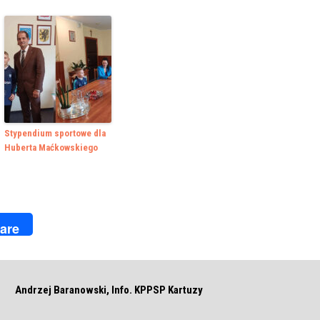
Stypendium sportowe dla
Huberta Maćkowskiego
k
r
are
Andrzej Baranowski, Info. KPPSP Kartuzy