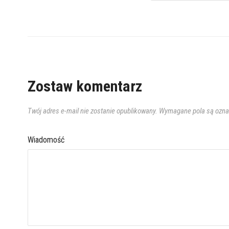
Zostaw komentarz
Twój adres e-mail nie zostanie opublikowany.
Wymagane pola są ozn
Wiadomość