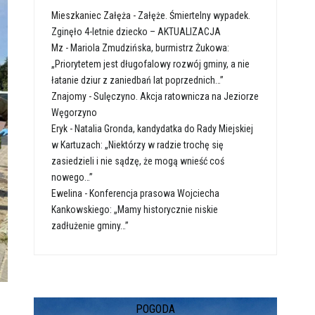
Mieszkaniec Załęża
-
Załęże. Śmiertelny wypadek.
Zginęło 4-letnie dziecko – AKTUALIZACJA
Mz
-
Mariola Zmudzińska, burmistrz Żukowa:
„Priorytetem jest długofalowy rozwój gminy, a nie
łatanie dziur z zaniedbań lat poprzednich…”
Znajomy
-
Sulęczyno. Akcja ratownicza na Jeziorze
Węgorzyno
Eryk
-
Natalia Gronda, kandydatka do Rady Miejskiej
w Kartuzach: „Niektórzy w radzie trochę się
zasiedzieli i nie sądzę, że mogą wnieść coś
nowego…”
Ewelina
-
Konferencja prasowa Wojciecha
Kankowskiego: „Mamy historycznie niskie
zadłużenie gminy…”
POGODA