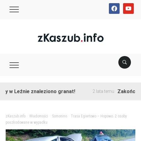
facebook
youtube
źnie znaleziono granat!
Zakończono przeb
2 lata temu
zKaszub.info
>
Wiadomości
>
Somonino
>
Trasa Egiertowo – Hopowo. 2 osoby
poszkodowane w wypadku