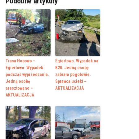
Podobne artykuły
Trasa Hopowo –
Egiertowo. Wypadek na
Egiertowo. Wypadek
K20. Jedną osobę
podczas wyprzedzania.
zabrało pogotowie.
Jedną osobę
Sprawca uciekł –
aresztowano –
AKTUALIZACJA
AKTUALIZACJA