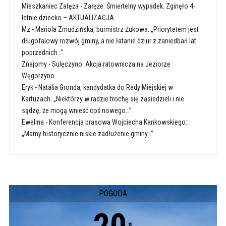
Mieszkaniec Załęża
-
Załęże. Śmiertelny wypadek. Zginęło 4-
letnie dziecko – AKTUALIZACJA
Mz
-
Mariola Zmudzińska, burmistrz Żukowa: „Priorytetem jest
długofalowy rozwój gminy, a nie łatanie dziur z zaniedbań lat
poprzednich…”
Znajomy
-
Sulęczyno. Akcja ratownicza na Jeziorze
Węgorzyno
Eryk
-
Natalia Gronda, kandydatka do Rady Miejskiej w
Kartuzach: „Niektórzy w radzie trochę się zasiedzieli i nie
sądzę, że mogą wnieść coś nowego…”
Ewelina
-
Konferencja prasowa Wojciecha Kankowskiego:
„Mamy historycznie niskie zadłużenie gminy…”
POGODA