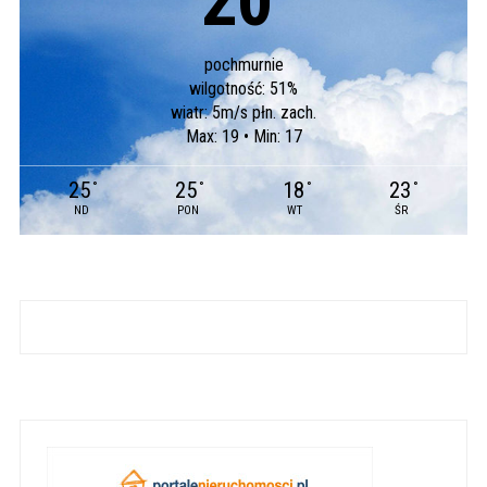
20
°
pochmurnie
wilgotność: 51%
wiatr: 5m/s płn. zach.
Max: 19 • Min: 17
25
25
18
23
°
°
°
°
ND
PON
WT
ŚR