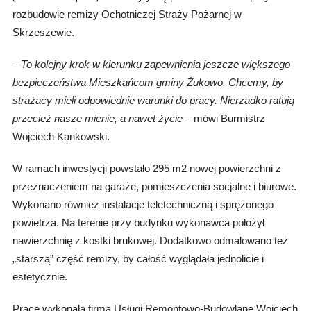
rozbudowie remizy Ochotniczej Straży Pożarnej w
Skrzeszewie.
–
To kolejny krok w kierunku zapewnienia jeszcze większego
bezpieczeństwa Mieszkańcom gminy Żukowo. Chcemy, by
strażacy mieli odpowiednie warunki do pracy. Nierzadko ratują
przecież nasze mienie, a nawet życie
–
mówi Burmistrz
Wojciech Kankowski.
W ramach inwestycji powstało 295 m2 nowej powierzchni z
przeznaczeniem na garaże, pomieszczenia socjalne i biurowe.
Wykonano również instalacje teletechniczną i sprężonego
powietrza. Na terenie przy budynku wykonawca położył
nawierzchnię z kostki brukowej. Dodatkowo odmalowano też
„starszą” część remizy, by całość wyglądała jednolicie i
estetycznie.
Prace wykonała firma Usługi Remontowo-Budowlane Wojciech