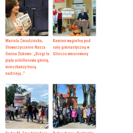
Mariola Zmudzińska,
Kamień węgielny pod
Stowarzyszenie Nasza
salę gimnastyczną w
Gmina Żukowo: „Drogi to
Glinczu wmurowany
pięta achillesowa gminy,
mieszkańcy tracą
nadzieję…”