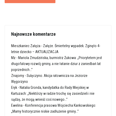
Najnowsze komentarze
Mieszkaniec Załęża
-
Załęże. Śmiertelny wypadek. Zginęło 4-
letnie dziecko – AKTUALIZACJA
Mz
-
Mariola Zmudzińska, burmistrz Żukowa: „Priorytetem jest
długofalowy rozwój gminy, a nie łatanie dziur z zaniedbań lat
poprzednich…”
Znajomy
-
Sulęczyno. Akcja ratownicza na Jeziorze
Węgorzyno
Eryk
-
Natalia Gronda, kandydatka do Rady Miejskiej w
Kartuzach: „Niektórzy w radzie trochę się zasiedzieli i nie
sądzę, że mogą wnieść coś nowego…”
Ewelina
-
Konferencja prasowa Wojciecha Kankowskiego:
„Mamy historycznie niskie zadłużenie gminy…”