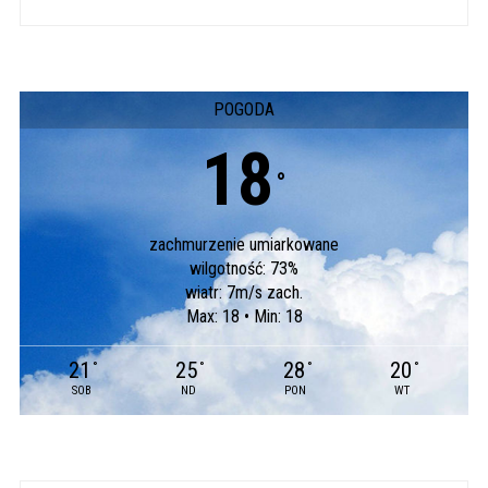
POGODA
18
°
zachmurzenie umiarkowane
wilgotność: 73%
wiatr: 7m/s zach.
Max: 18 • Min: 18
21
25
28
20
°
°
°
°
SOB
ND
PON
WT