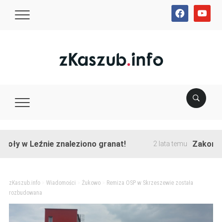
facebook
youtube
 Leźnie znaleziono granat!
Zakończono pr
2 lata temu
zKaszub.info
>
Wiadomości
>
Żukowo
>
Remiza OSP w Skrzeszewie została
rozbudowana