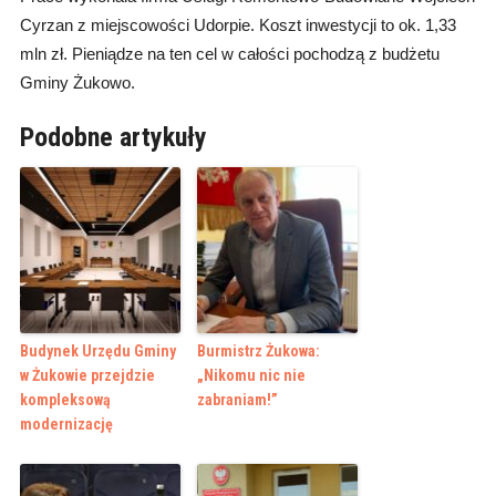
Cyrzan z miejscowości Udorpie. Koszt inwestycji to ok. 1,33
mln zł. Pieniądze na ten cel w całości pochodzą z budżetu
Gminy Żukowo.
Podobne artykuły
Budynek Urzędu Gminy
Burmistrz Żukowa:
w Żukowie przejdzie
„Nikomu nic nie
kompleksową
zabraniam!”
modernizację