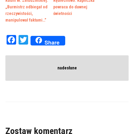
Radni M. Zmudzińskiej:
Rębiechowo. Kapliczka
„Burmistrz odbiegał od
powraca do dawnej
rzeczywistości,
świetności
manipulował faktami…”
Facebook
Twitter
Share
nadesłane
Zostaw komentarz