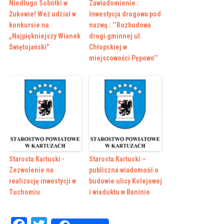
Niedługo Sobótki w
Zawiadomienie :
Żukowie! Weź udział w
Inwestycja drogowa pod
konkursie na
nazwą : ’’Rozbudowa
„Najpiękniejszy Wianek
drogi gminnej ul.
Świętojański”
Chłopskiej w
miejscowości Pępowo’’
Starosta Kartuski -
Starosta Kartuski –
Zezwolenie na
publiczna wiadomość o
realizację inwestycji w
budowie ulicy Kolejowej
Tuchomiu
i wiaduktu w Baninie