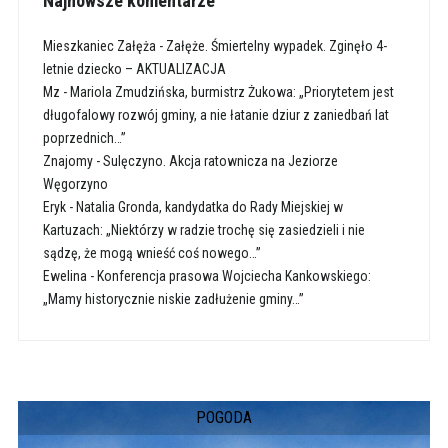
Najnowsze komentarze
Mieszkaniec Załęża
-
Załęże. Śmiertelny wypadek. Zginęło 4-
letnie dziecko – AKTUALIZACJA
Mz
-
Mariola Zmudzińska, burmistrz Żukowa: „Priorytetem jest
długofalowy rozwój gminy, a nie łatanie dziur z zaniedbań lat
poprzednich…”
Znajomy
-
Sulęczyno. Akcja ratownicza na Jeziorze
Węgorzyno
Eryk
-
Natalia Gronda, kandydatka do Rady Miejskiej w
Kartuzach: „Niektórzy w radzie trochę się zasiedzieli i nie
sądzę, że mogą wnieść coś nowego…”
Ewelina
-
Konferencja prasowa Wojciecha Kankowskiego:
„Mamy historycznie niskie zadłużenie gminy…”
POGODA