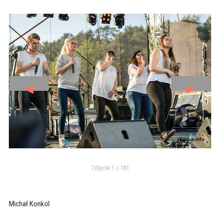
◄
►
Zdjęcie 1 z 181
Michał Konkol