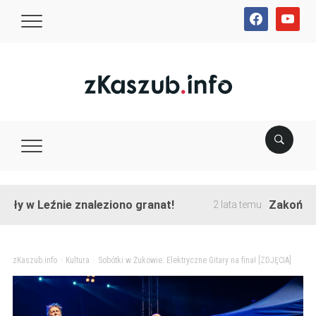
facebook
youtube
 Leźnie znaleziono granat!
Zakończono pr
2 lata temu
zKaszub.info
>
Kultura
>
Sobótki w Żukowie: Elektryczne Gitary na finał [ZDJĘCIA]