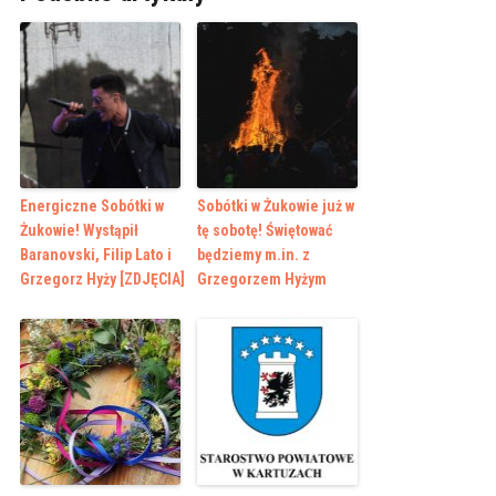
Energiczne Sobótki w
Sobótki w Żukowie już w
Żukowie! Wystąpił
tę sobotę! Świętować
Baranovski, Filip Lato i
będziemy m.in. z
Grzegorz Hyży [ZDJĘCIA]
Grzegorzem Hyżym