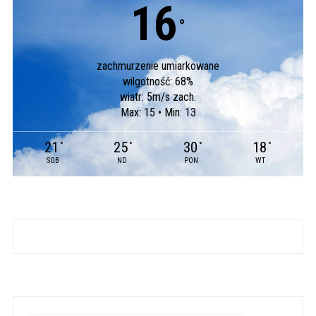
16
°
zachmurzenie umiarkowane
wilgotność: 68%
wiatr: 5m/s zach.
Max: 15 • Min: 13
21
25
30
18
°
°
°
°
SOB
ND
PON
WT