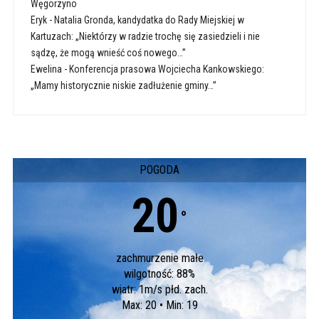
Węgorzyno
Eryk
-
Natalia Gronda, kandydatka do Rady Miejskiej w
Kartuzach: „Niektórzy w radzie trochę się zasiedzieli i nie
sądzę, że mogą wnieść coś nowego…”
Ewelina
-
Konferencja prasowa Wojciecha Kankowskiego:
„Mamy historycznie niskie zadłużenie gminy…”
POGODA
20
°
zachmurzenie małe
wilgotność: 88%
wiatr: 1m/s płd. zach.
Max: 20 • Min: 19