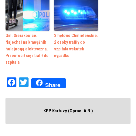
Gm. Sierakowice.
Smętowo Chmieleńskie.
Najechał na krawężnik
2 osoby trafiły do
hulajnogą elektryczną.
szpitala wskutek
Przewrócił się i trafił do
wypadku
szpitala
Facebook
Twitter
Share
KPP Kartuzy (Oprac. A.B.)