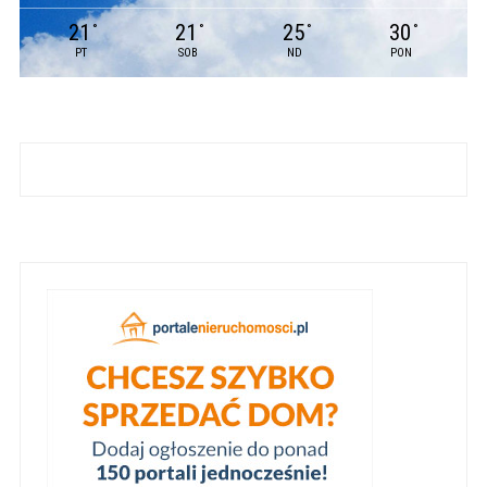
21
21
25
30
°
°
°
°
PT
SOB
ND
PON