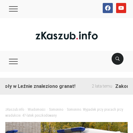
facebook
youtube
w Leźnie znaleziono granat!
Zakończono pr
2 lata temu
zKaszub.info
>
Wiadomości
>
Somonino
>
Somonino. Wypadek przy pracach przy
wiadukcie. 47-latek poszkodowany