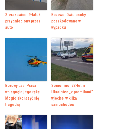
Sierakowice. 9-latek
Kczewo. Dwie osoby
przygnieciony przez
poszkodowane w
auto
wypadku
Borowy Las. Prasa
Somonino. 23-letni
wciągnęła jego rękę.
Ukrainiec „z promilami”
Mogło skończyć się
wjechał w kilka
tragedią
samochodów