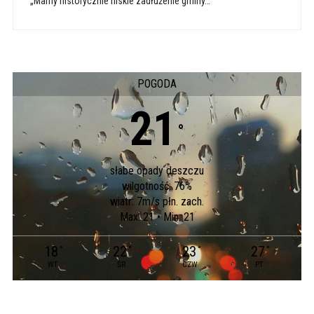
„Mamy historycznie niskie zadłużenie gminy…”
POGODA
21
°
słabe opady deszczu
wilgotność: 76%
wiatr: 7m/s płn. zach.
Max: 21 • Min: 21
18
22
23
27
°
°
°
°
WT
ŚR
CZW
PT