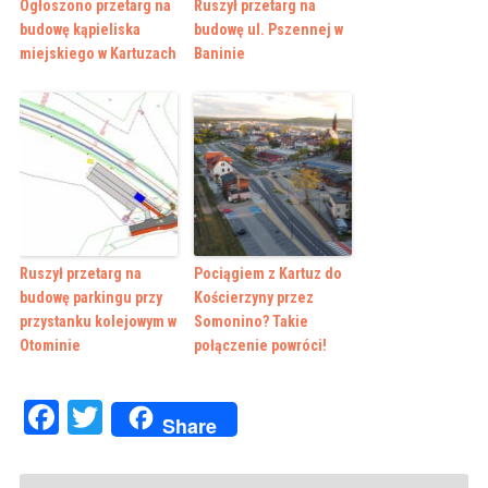
Ogłoszono przetarg na
Ruszył przetarg na
budowę kąpieliska
budowę ul. Pszennej w
miejskiego w Kartuzach
Baninie
Ruszył przetarg na
Pociągiem z Kartuz do
budowę parkingu przy
Kościerzyny przez
przystanku kolejowym w
Somonino? Takie
Otominie
połączenie powróci!
Facebook
Twitter
Share