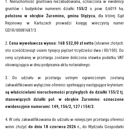
1. Nieruchomość gruntowa niezabudowana, oznaczona w ewidencji
gruntów i budynków numerem działki
155/2
o pow. 0,6019 ha,
położona w obrębie Żuromino, gmina Stężyca
, dla której Sąd
Rejonowy w Kartuzach prowadzi księgę wieczystą numer
GD1R/00081687/3.
2.
Cena wywoławcza wynos
i:
168 532,00 zł netto
(słownie złotych:
sto sześćdziesiąt osiem tysięcy pięćset trzydzieści dwa i 00/100). Do
ceny uzyskanej w przetargu zostanie doliczona stawka podatku VAT
obowiązująca w dniu podpisania aktu notarialnego.
3. Do udziału w przetargu ustnym ograniczonym zostaną
zakwalifikowani wyłącznie oferenci spełniający następujące kryterium:
są właścicielami nieruchomości przyległych do działki 155/2 tj.
stanowiących działki poł. w obrębie Żuromino: oznaczone
ewidencyjnie numerami: 149, 156/2, 127 i 154/2.
4. W celu zakwalifikowania do udziału w niniejszym przetargu oferenci
winni złożyć
do dnia 18 czerwca 2026 r.
, do Wydziału Gospodarki