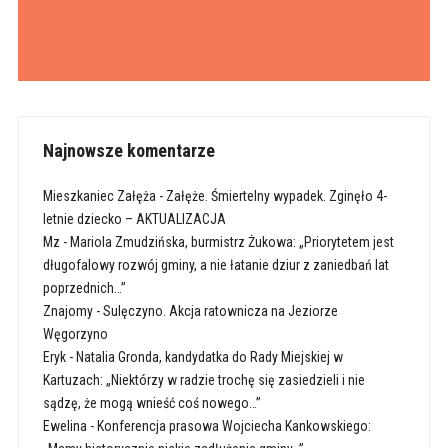
Najnowsze komentarze
Mieszkaniec Załęża
-
Załęże. Śmiertelny wypadek. Zginęło 4-
letnie dziecko – AKTUALIZACJA
Mz
-
Mariola Zmudzińska, burmistrz Żukowa: „Priorytetem jest
długofalowy rozwój gminy, a nie łatanie dziur z zaniedbań lat
poprzednich…”
Znajomy
-
Sulęczyno. Akcja ratownicza na Jeziorze
Węgorzyno
Eryk
-
Natalia Gronda, kandydatka do Rady Miejskiej w
Kartuzach: „Niektórzy w radzie trochę się zasiedzieli i nie
sądzę, że mogą wnieść coś nowego…”
Ewelina
-
Konferencja prasowa Wojciecha Kankowskiego: