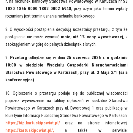
r.
na rachunek bankowy Starostwa Powiatowego w Kartuzach nr
53
1020 1866 0000 1802 0002 6948
, przy czym jako termin wpłaty
rozumiany jest termin uznania rachunku bankowego.
8. O wysokości postąpienia decydują uczestnicy przetargu, z tym że
postąpienie nie może wynosić
mniej niż 1% ceny wywoławczej
, z
zaokrągleniem w górę do pełnych dziesiątek złotych.
9.
Przetarg
odbędzie się w dniu
25 czerwca 2026 r. o godzinie
10:00
w
siedzibie Wydziału Gospodarki Nieruchomościami
Starostwa Powiatowego w Kartuzach, przy ul. 3 Maja 2/1 (sala
konferencyjna).
10. Ogłoszenie o przetargu podaje się do publicznej wiadomości
poprzez wywieszenie na tablicy ogłoszeń w siedzibie Starostwa
Powiatowego w Kartuzach przy ul. Dworcowej 1 oraz publikację w
Biuletynie Informacji Publicznej Starostwa Powiatowego w Kartuzach:
https://bip.kartuskipowiat.pl/
oraz na stronie internetowej:
https://kartuskipowiat.pl/,
a także w serwisie: