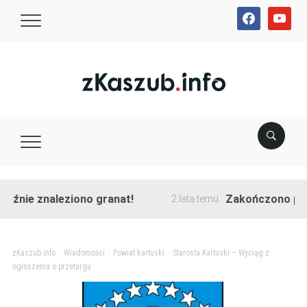
facebook
youtube
ie znaleziono granat!
Zakończono przebudo
2 lata temu
zKaszub.info
>
Wiadomości
>
Powiat kartuski
>
Starosta Kartuski – Wyciąg z
ogłoszenia o przetargu