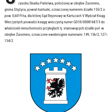
zasobu Skarbu Państwa, położonej w obrębie Żuromino,
gmina Stężyca, powiat kartuski, oznaczonej numerem działki 155/2 o
pow. 0,6019 ha, dla której Sąd Rejonowy w Kartuzach V Wydział Ksiąg
Wieczystych prowadzi księgę wieczystą numer GD1R/00081687/3 do
właścicieli nieruchomości przyległych tj. stanowiących działki poł. w
obrębie Żuromino, oznaczone ewidencyjnie numerami: 149, 156/2, 127 i
154/2.