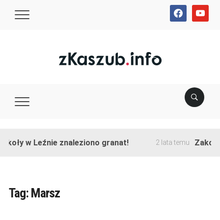
facebook
youtube
y w Leźnie znaleziono granat!
Zakończono 
2 lata temu
Tag:
Marsz