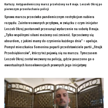
Kartuzy. Antypandemiczny marsz przełożony na 8 maja. Leszek Okroj po
pierwszym przesłuchaniu policji
Sprawa marszu przeciwko pandemicznym restrykcjom nabiera
rozpędu. Zainteresowanych przybywa, w związku z czym inicjator
Leszek Okroj postanowił przesunąć wydarzenie na sobotę 8 maja.
„Tylko wspólnymi siłami możemy coś zmienić. Sprzeciwmy się
absurdom, z jakimi mamy do czynienia każdego dnia” – apeluje.
Pomysł mieszkańca Somonina poparli przedstawiciele partii „Strajk
Przedsiębiorców”, którzy też pojawią się na marszu. Tymczasem
Leszek Okroj został wezwany na policję, gdzie pouczono go o
ewentualnych konsekwencjach prawnych jego inicjatywy.