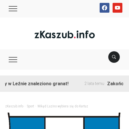
facebook
youtube
Leźnie znaleziono granat!
Zakończono prz
2 lata temu
zKaszub.info
>
Sport
>
Wikęd Luzino wybiera się do Kartuz