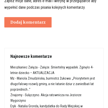
Zapisz moje dane, adres e-mail i witrynę w przeglądarce aby
wypełnić dane podczas pisania kolejnych komentarzy.
Najnowsze komentarze
Mieszkaniec Załęża
-
Załęże. Śmiertelny wypadek. Zginęło 4-
letnie dziecko – AKTUALIZACJA
Mz
-
Mariola Zmudzińska, burmistrz Żukowa: „Priorytetem jest
długofalowy rozwój gminy, a nie łatanie dziur z zaniedbań lat
poprzednich…”
Znajomy
-
Sulęczyno. Akcja ratownicza na Jeziorze
Węgorzyno
Eryk
-
Natalia Gronda, kandydatka do Rady Miejskiej w