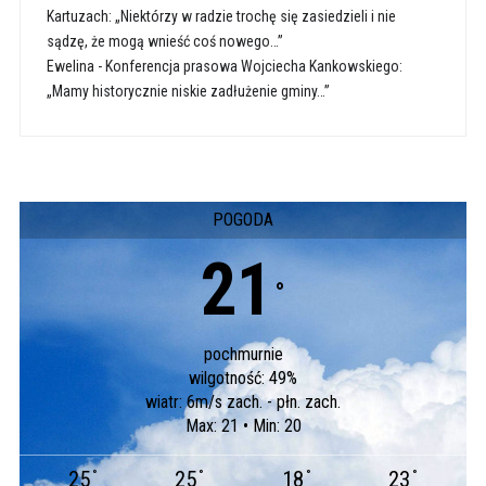
Kartuzach: „Niektórzy w radzie trochę się zasiedzieli i nie
sądzę, że mogą wnieść coś nowego…”
Ewelina
-
Konferencja prasowa Wojciecha Kankowskiego:
„Mamy historycznie niskie zadłużenie gminy…”
POGODA
21
°
pochmurnie
wilgotność: 49%
wiatr: 6m/s zach. - płn. zach.
Max: 21 • Min: 20
25
25
18
23
°
°
°
°