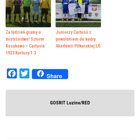
Za tydzień gramy o
Juniorzy Cartusii z
mistrzostwo! Sztorm
powołaniem do kadry
Kosakowo – Cartusia
Akademii Piłkarskiej LG
1923 Kartuzy 1:3
Facebook
Twitter
Share
GOSRIT Luzino/RED