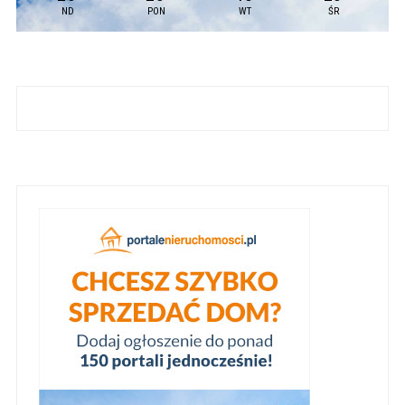
ND
PON
WT
ŚR