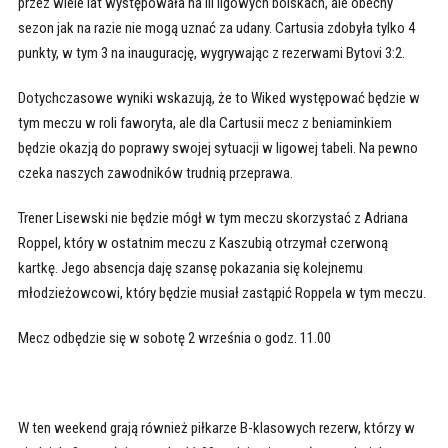
przez wiele lat występowała na III ligowych boiskach, ale obecny
sezon jak na razie nie mogą uznać za udany. Cartusia zdobyła tylko 4
punkty, w tym 3 na inaugurację, wygrywając z rezerwami Bytovi 3:2.
Dotychczasowe wyniki wskazują, że to Wiked występować będzie w
tym meczu w roli faworyta, ale dla Cartusii mecz z beniaminkiem
będzie okazją do poprawy swojej sytuacji w ligowej tabeli. Na pewno
czeka naszych zawodników trudnią przeprawa.
Trener Lisewski nie będzie mógł w tym meczu skorzystać z Adriana
Roppel, który w ostatnim meczu z Kaszubią otrzymał czerwoną
kartkę. Jego absencja daję szansę pokazania się kolejnemu
młodzieżowcowi, który będzie musiał zastąpić Roppela w tym meczu.
Mecz odbędzie się w sobotę 2 września o godz. 11.00
W ten weekend grają również piłkarze B-klasowych rezerw, którzy w