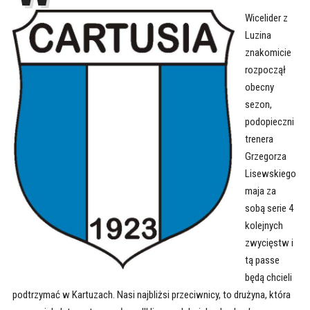
Wicelider z
Luzina
znakomicie
rozpoczął
obecny
sezon,
podopieczni
trenera
Grzegorza
Lisewskiego
maja za
sobą serie 4
kolejnych
zwycięstw i
tą passe
będą chcieli
podtrzymać w Kartuzach. Nasi najbliżsi przeciwnicy, to drużyna, która