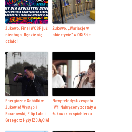
Żukowo. Finał WOŚP już
Żukowo. „Wariacje w
niedługo. Będzie się
obiektywie” w OKiS-ie
działo!
Energiczne Sobótki w
Nowy teledysk zespołu
Żukowie! Wystąpił
IVY! Nakręcony zostały w
Baranovski, Filip Lato i
żukowskim spichlerzu
Grzegorz Hyży [ZDJĘCIA]