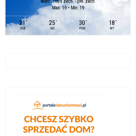
wiatr: 7m/s zach. - płn. zach.
Max: 19 • Min: 19
21
25
30
18
°
°
°
°
SOB
ND
PON
WT