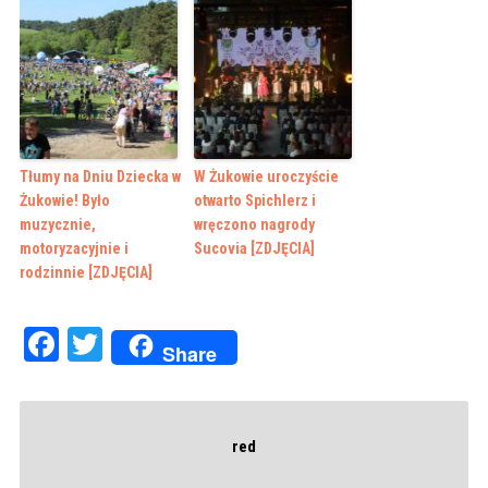
Tłumy na Dniu Dziecka w
W Żukowie uroczyście
Żukowie! Było
otwarto Spichlerz i
muzycznie,
wręczono nagrody
motoryzacyjnie i
Sucovia [ZDJĘCIA]
rodzinnie [ZDJĘCIA]
Facebook
Twitter
Share
red