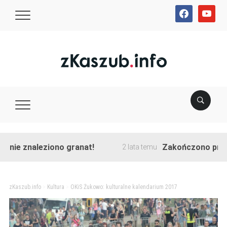
facebook
youtube
znaleziono granat!
Zakończono przebudowę
2 lata temu
zKaszub.info
>
Kultura
>
OKiS Żukowo: kulturalne kalendarium 2017