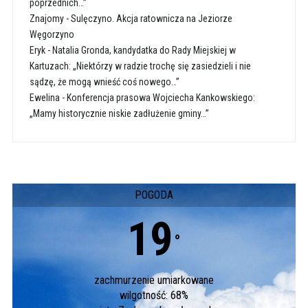
poprzednich…”
Znajomy
-
Sulęczyno. Akcja ratownicza na Jeziorze
Węgorzyno
Eryk
-
Natalia Gronda, kandydatka do Rady Miejskiej w
Kartuzach: „Niektórzy w radzie trochę się zasiedzieli i nie
sądzę, że mogą wnieść coś nowego…”
Ewelina
-
Konferencja prasowa Wojciecha Kankowskiego:
„Mamy historycznie niskie zadłużenie gminy…”
POGODA
19
°
zachmurzenie umiarkowane
wilgotność: 68%