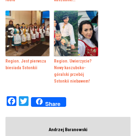
Region. Jest pierwsza
Region. Uwierzycie?
biesiada Sstonkii
Nowy kaszubsko-
góralski przebój
Sstonkii niebawem!
Facebook
Twitter
Share
Andrzej Baranowski