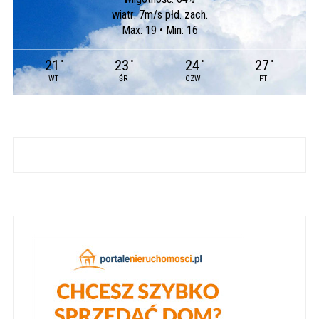
wiatr: 7m/s płd. zach.
Max: 19 • Min: 16
21
23
24
27
°
°
°
°
WT
ŚR
CZW
PT