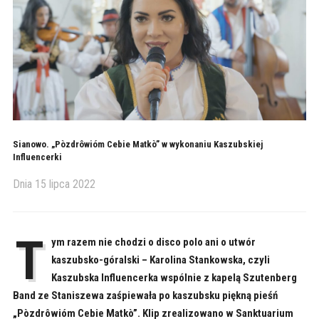
Sianowo. „Pòzdrôwióm Cebie Matkò” w wykonaniu Kaszubskiej
Influencerki
Dnia
15 lipca 2022
T
ym razem nie chodzi o disco polo ani o utwór
kaszubsko-góralski – Karolina Stankowska, czyli
Kaszubska Influencerka wspólnie z kapelą Szutenberg
Band ze Staniszewa zaśpiewała po kaszubsku piękną pieśń
„Pòzdrôwióm Cebie Matkò”. Klip zrealizowano w Sanktuarium