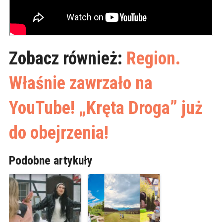
Zobacz również:
Region.
Właśnie zawrzało na
YouTube! „Kręta Droga” już
do obejrzenia!
Podobne artykuły