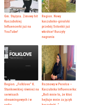
Gm. Stężyca. Zimowy hit
Region. Nowy
Kaszubskiej
kaszubsko-góralski
Influencerki już na
przebój Sstonkii już
YouTube!
wkrótce! Ruszyły
nagrania
Region. „Folklove” K.
Rozmowy w Perełce –
Stankowskiej również na
Kaszubska Influencerka:
serwisach
„Boli mnie to, że ktoś
streamingowych i w
hejtuje mnie za język
radiu
kaszubski…”