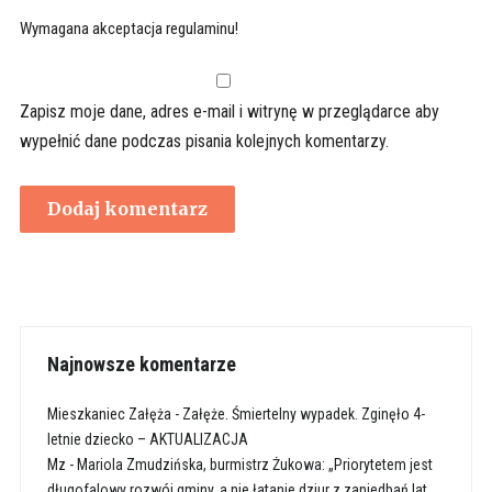
Wymagana akceptacja regulaminu!
Zapisz moje dane, adres e-mail i witrynę w przeglądarce aby
wypełnić dane podczas pisania kolejnych komentarzy.
Najnowsze komentarze
Mieszkaniec Załęża
-
Załęże. Śmiertelny wypadek. Zginęło 4-
letnie dziecko – AKTUALIZACJA
Mz
-
Mariola Zmudzińska, burmistrz Żukowa: „Priorytetem jest
długofalowy rozwój gminy, a nie łatanie dziur z zaniedbań lat