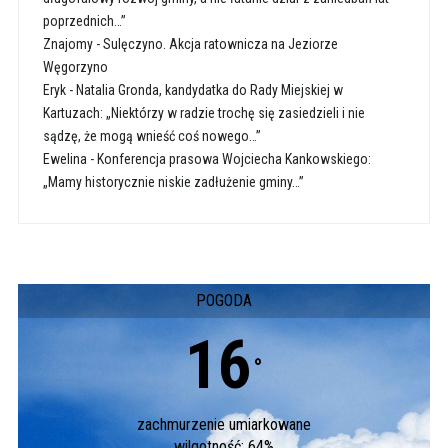
poprzednich…”
Znajomy
-
Sulęczyno. Akcja ratownicza na Jeziorze
Węgorzyno
Eryk
-
Natalia Gronda, kandydatka do Rady Miejskiej w
Kartuzach: „Niektórzy w radzie trochę się zasiedzieli i nie
sądzę, że mogą wnieść coś nowego…”
Ewelina
-
Konferencja prasowa Wojciecha Kankowskiego:
„Mamy historycznie niskie zadłużenie gminy…”
POGODA
16
°
zachmurzenie umiarkowane
wilgotność: 64%