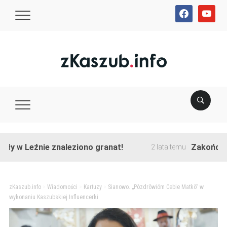
facebook
youtube
Leźnie znaleziono granat!
Zakończono prze
2 lata temu
zKaszub.info
>
Wiadomości
>
Kartuzy
>
Sianowo. „Pòzdrôwióm Cebie Matkò” w
wykonaniu Kaszubskiej Influencerki