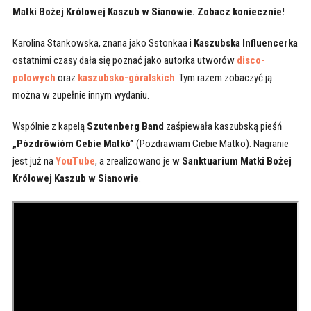
Matki Bożej Królowej Kaszub w Sianowie. Zobacz koniecznie!
Karolina Stankowska, znana jako Sstonkaa i
Kaszubska Influencerka
ostatnimi czasy dała się poznać jako autorka utworów
disco-
polowych
oraz
kaszubsko-góralskich
. Tym razem zobaczyć ją
można w zupełnie innym wydaniu.
Wspólnie z kapelą
Szutenberg Band
zaśpiewała kaszubską pieśń
„Pòzdrôwióm Cebie Matkò”
(Pozdrawiam Ciebie Matko). Nagranie
jest już na
YouTube
, a zrealizowano je w
Sanktuarium Matki Bożej
Królowej Kaszub w Sianowie
.