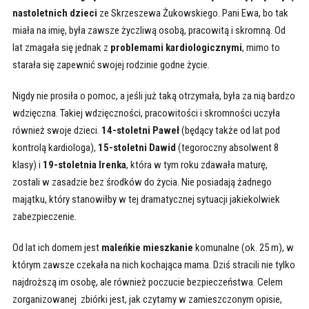
nastoletnich dzieci
ze Skrzeszewa Żukowskiego. Pani Ewa, bo tak
miała na imię, była zawsze życzliwą osobą, pracowitą i skromną. Od
lat zmagała się jednak z
problemami kardiologicznymi
, mimo to
starała się zapewnić swojej rodzinie godne życie.
Nigdy nie prosiła o pomoc, a jeśli już taką otrzymała, była za nią bardzo
wdzięczna. Takiej wdzięczności, pracowitości i skromności uczyła
również swoje dzieci.
14-stoletni Paweł
(będący także od lat pod
kontrolą kardiologa),
15-stoletni Dawid
(tegoroczny absolwent 8
klasy) i
19-stoletnia Irenka
, która w tym roku zdawała maturę,
zostali w zasadzie bez środków do życia. Nie posiadają żadnego
majątku, który stanowiłby w tej dramatycznej sytuacji jakiekolwiek
zabezpieczenie.
Od lat ich domem jest
maleńkie mieszkanie
komunalne (ok. 25 m), w
którym zawsze czekała na nich kochająca mama. Dziś stracili nie tylko
najdroższą im osobę, ale również poczucie bezpieczeństwa. Celem
zorganizowanej zbiórki jest, jak czytamy w zamieszczonym opisie,