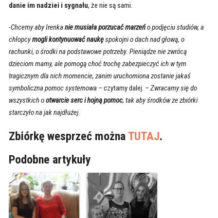
danie im nadziei i sygnału
, że nie są sami.
-Chcemy aby Irenka
nie musiała porzucać marzeń
o podjęciu studiów, a
chłopcy
mogli kontynuować naukę
spokojni o dach nad głową, o
rachunki, o środki na podstawowe potrzeby. Pieniądze nie zwrócą
dzieciom mamy, ale pomogą choć trochę zabezpieczyć ich w tym
tragicznym dla nich momencie, zanim uruchomiona zostanie jakaś
symboliczna pomoc systemowa –
czytamy dalej.
– Zwracamy się do
wszystkich o
otwarcie serc i hojną pomoc
, tak aby środków ze zbiórki
starczyło na jak najdłużej.
Zbiórkę wesprzeć można
TUTAJ
.
Podobne artykuły