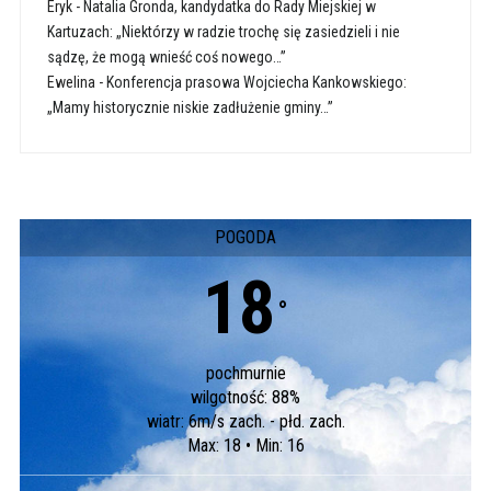
Eryk
-
Natalia Gronda, kandydatka do Rady Miejskiej w
Kartuzach: „Niektórzy w radzie trochę się zasiedzieli i nie
sądzę, że mogą wnieść coś nowego…”
Ewelina
-
Konferencja prasowa Wojciecha Kankowskiego:
„Mamy historycznie niskie zadłużenie gminy…”
POGODA
18
°
pochmurnie
wilgotność: 88%
wiatr: 6m/s zach. - płd. zach.
Max: 18 • Min: 16