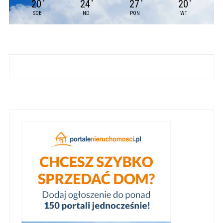
20
24
27
20
°
°
°
°
SOB
ND
PON
WT