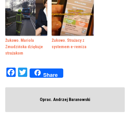
Żukowo. Mariola
Żukowo. Strażacy z
Zmudzińska dziękuje
systemem e-remiza
strażakom
Facebook
Twitter
Share
Oprac. Andrzej Baranowski