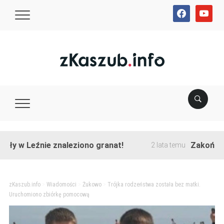
facebook
youtube
y w Leźnie znaleziono granat!
Zakończono 
2 lata temu
zKaszub.info
>
Wiadomości
>
Żukowo
>
Trójka rodzeństwa została bez matki.
Uruchomiono zbiórkę pomocową