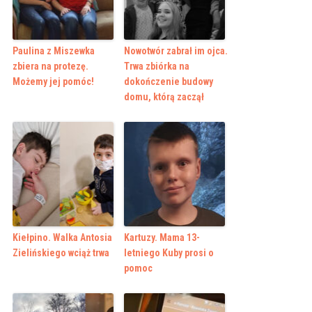
Paulina z Miszewka
Nowotwór zabrał im ojca.
zbiera na protezę.
Trwa zbiórka na
Możemy jej pomóc!
dokończenie budowy
domu, którą zaczął
Kiełpino. Walka Antosia
Kartuzy. Mama 13-
Zielińskiego wciąż trwa
letniego Kuby prosi o
pomoc